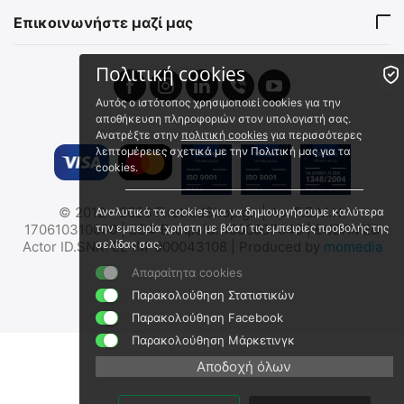
Αποστολή εντός 24 ωρών
Αποστολή εντός 24 ωρών
Επικοινωνήστε μαζί μας
€
7.90
€
7.90
€
6.99
(χωρίς ΦΠΑ)
€
6.99
(χωρίς ΦΠΑ)
Πολιτική cookies
 ✔ 
Αυτός ο ιστότοπος χρησιμοποιεί cookies για την
αποθήκευση πληροφοριών στον υπολογιστή σας.
Ανατρέξτε στην
πολιτική cookies
για περισσότερες
λεπτομέρειες σχετικά με την Πολιτική μας για τα
cookies.
E-Bone Σετ Εύπλαστων
AEROresc Σετ Εύπλαστων
© 2012 - 2026 FirstAidShop.gr. | Αρ. Γ.Ε.Μ.Η:
Αναλυτικά τα cookies για να δημιουργήσουμε καλύτερα
Ναρθήκων
Ναρθήκων (HIMT-SP-SET1)
170610310000 | ΕΟΦ Εταιρεία: 1000007048 | EUDAMED
την εμπειρία χρήστη με βάση τις εμπειρίες προβολής της
N5 0250S
2022335
σελίδας σας.
Actor ID.SNR: EL-IM-000043108 | Produced by
momedia
Άμεσα διαθέσιμο
Άμεσα διαθέσιμο
Απαραίτητα cookies
Αποστολή εντός 24 ωρών
Αποστολή εντός 24 ωρών
Παρακολούθηση Στατιστικών
€
34.80
€
31.70
Παρακολούθηση Facebook
€
30.80
(χωρίς ΦΠΑ)
€
28.05
(χωρίς ΦΠΑ)
Παρακολούθηση Μάρκετινγκ
🖍
Αποδοχή όλων