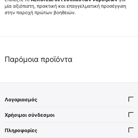
μία αξιόπιστη, πρακτική και επαγγελματική προσέγγιση
στην παροχή πρώτων βοηθειών.
Παρόμοια προϊόντα
🖍
🖍
Λογαριασμός
Εύπλαστος Νάρθηκας
Εύπλαστος Νάρθηκας
Χρήσιμοι σύνδεσμοι
Ακινητοποίησης 36"
Ακινητοποίησης 36"
Επίπεδος (11 x 92 cm) -
Επίπεδος (11 x 92 cm) - Γκρί
2021984
2021985
Πορτοκαλί
Στρατιωτικό
Πληροφορίες
Άμεσα διαθέσιμο
Άμεσα διαθέσιμο