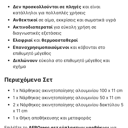
Δεν προσκολλούνται σε πληγές
και είναι
κατάλληλοι για πολλαπλές χρήσεις
Ανθεκτικοί
σε αίμα, εκκρίσεις και σωματικά υγρά
Ακτινοδιαπερατοί
για εύκολη χρήση σε
διαγνωστικές εξετάσεις
Ελαφριοί
και
θερμοασταθεροί
Επαναχρησιμοποιούμενοι
και κόβονται στο
επιθυμητό μέγεθος
Διπλώνουν
εύκολα στο επιθυμητό μέγεθος και
σχήμα
Περιεχόμενα Σετ
1 x Νάρθηκας ακινητοποίησης αλουμινίου 100 x 11 cm
1 x Νάρθηκας ακινητοποίησης αλουμινίου 50 x 11 cm
2 x Νάρθηκες ακινητοποίησης αλουμινίου δακτύλου 5
x 11 cm
1 x Θήκη αποθήκευσης και μεταφοράς
Επιλέξτε το
AEROresc σετ εύπλαστων ναρθήκων
για