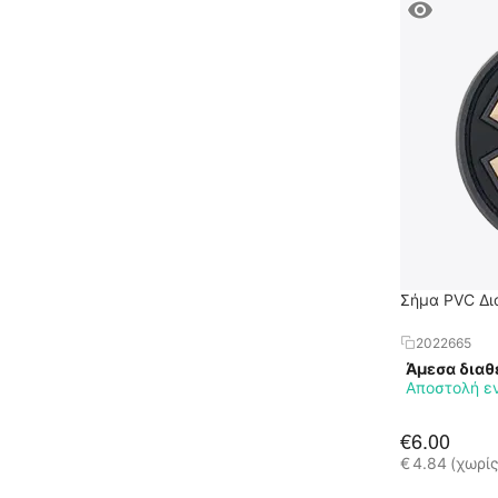
Σήμα PVC Δι
2022665
Άμεσα διαθ
Αποστολή ε
€
6.00
€
4.84
(χωρί