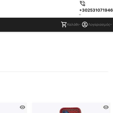
+302531071946
Καλάθι
Λογαριασμός