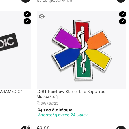
€
7.26
(χωρίς ΦΠΑ)
 ✔ 
 ✔ 
 ✔ 
 ✔ 
"PARAMEDIC"
LGBT Rainbow Star of Life Καρφίτσα
Μεταλλική
SP/RB/725
Άμεσα διαθέσιμο
Αποστολή εντός 24 ωρών
€
6.00