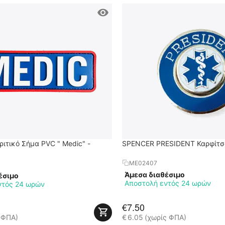
ιτικό Σήμα PVC " Medic" -
SPENCER PRESIDENT Καρφίτσ
ME02407
Άμεσα διαθέσιμο
έσιμο
Αποστολή εντός 24 ωρών
ντός 24 ωρών
€
7.50
 ΦΠΑ)
€
6.05
(χωρίς ΦΠΑ)