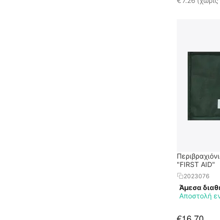
€
7.26
(χωρίς
Περιβραχιόνι
"FIRST AID"
2023076
Άμεσα διαθ
Αποστολή ε
€
16.70