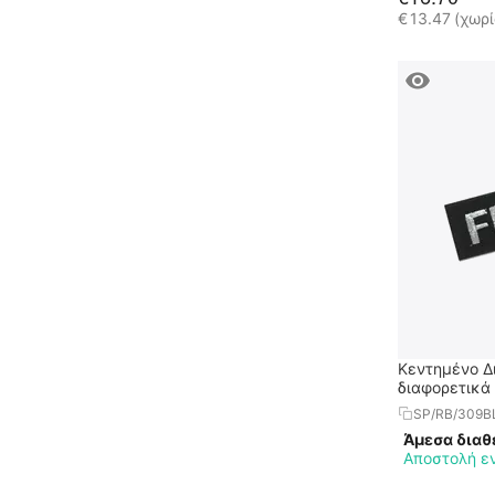
€
13.47
(χωρ
Κεντημένο Δι
διαφορετικά
SP/RB/309B
Άμεσα διαθ
Αποστολή ε