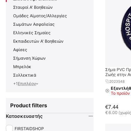
Σταυροί Α' Βοηθειών
Ομάδες Αίματος/Αλλεργίες
Σωμάτων Ασφαλείας
Ελληνικές Σημαίες
Εκπαιδευτών Α' Βοηθειών
Αφίσες
Σήμανση Χώρων
Μπρελόκ
Σήμα PVC Πρ
Ζωής στην Α
Συλλεκτικά
(PHTLS)
2023548
+1
Επιπλέον
Εξαντλή
Το προϊόν
Product filters
€
7.44
€
6.00
(χωρί
Κατασκευαστής
FIRSTAIDSHOP