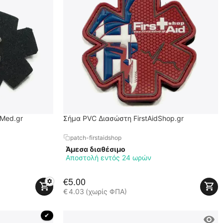
cMed.gr
Σήμα PVC Διασώστη FirstAidShop.gr
patch-firstaidshop
Άμεσα διαθέσιμο
Αποστολή εντός 24 ωρών
€
5.00
€
4.03
(χωρίς ΦΠΑ)
 ✔ 