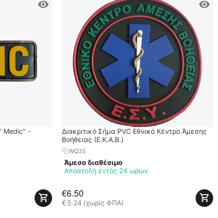
 Medic" -
Διακριτικό Σήμα PVC Εθνικό Κέντρο Άμεσης
Βοήθειας (Ε.Κ.Α.Β.)
WQ35
Άμεσα διαθέσιμο
Αποστολή εντός 24 ωρών
€
6.50
€
5.24
(χωρίς ΦΠΑ)