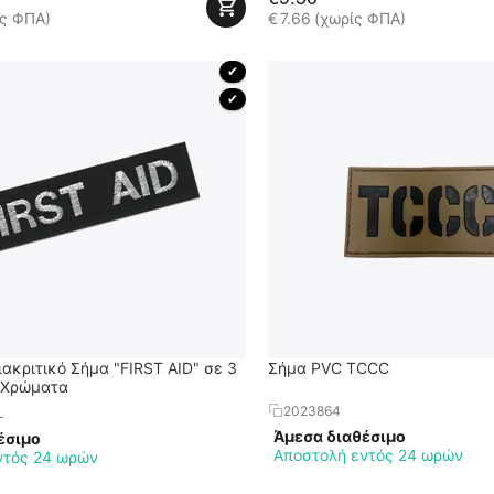
ίς ΦΠΑ)
€
7.66
(χωρίς ΦΠΑ)
 ✔ 
 ✔ 
ακριτικό Σήμα "FIRST AID" σε 3
Σήμα PVC TCCC
 Χρώματα
2023864
L
Άμεσα διαθέσιμο
έσιμο
Αποστολή εντός 24 ωρών
ντός 24 ωρών