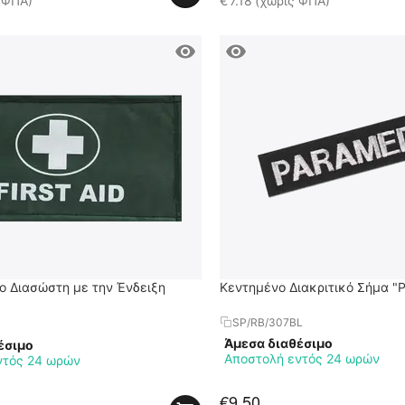
 ΦΠΑ)
€
7.18
(χωρίς ΦΠΑ)
ο Διασώστη με την Ένδειξη
Κεντημένο Διακριτικό Σήμα 
SP/RB/307BL
Άμεσα διαθέσιμο
έσιμο
Αποστολή εντός 24 ωρών
ντός 24 ωρών
€
9.50