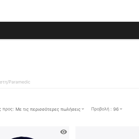
στη/Paramedic
 προς:
Προβολή :
Με τις περισσότερες πωλήσεις
96