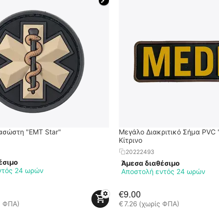
🖍
ασώστη "EMT Star"
Μεγάλο Διακριτικό Σήμα PVC "
Κίτρινο
20222493
έσιμο
Άμεσα διαθέσιμο
ντός 24 ωρών
Αποστολή εντός 24 ωρών
€
9.00
ς ΦΠΑ)
€
7.26
(χωρίς ΦΠΑ)