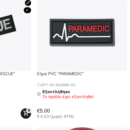
🖍
 ✔ 
RESCUE"
Σήμα PVC "PARAMEDIC"
GFT-30-004694-00
Εξαντλήθηκε
Το προϊόν έχει εξαντληθεί
€
5.00
€
4.03
(χωρίς ΦΠΑ)