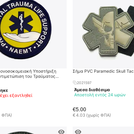
ονοσοκομειακή Υποστήριξη
Σήμα PVC Paramedic Skull Ta
ντιμετώπιση του Τραύματος
2021597
Άμεσα διαθέσιμο
θηκε
Αποστολή εντός 24 ωρών
 έχει εξαντληθεί
€
5.00
ς ΦΠΑ)
€
4.03
(χωρίς ΦΠΑ)