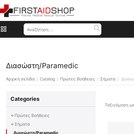
Μενού
Διασώστη/Paramedic
Αρχική σελίδα
Catalog
Πρώτες Βοήθειες
Σήματα
Διασώ
/
/
/
/
Сategories
Ταξινόμηση ως
Πρώτες Βοήθειες
Σήματα
Διασώστη/Paramedic