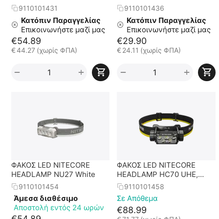
9110101431
9110101436
Κατόπιν Παραγγελίας
Κατόπιν Παραγγελίας
Επικοινωνήστε μαζί μας
Επικοινωνήστε μαζί μας
€
54.89
€
29.90
€
44.27
(χωρίς ΦΠΑ)
€
24.11
(χωρίς ΦΠΑ)
+
+
−
−
ΦΑΚΟΣ LED NITECORE
ΦΑΚΟΣ LED NITECORE
HEADLAMP NU27 White
HEADLAMP HC70 UHE,
1600 Lumens
9110101454
9110101458
Άμεσα διαθέσιμο
Σε Απόθεμα
Αποστολή εντός 24 ωρών
€
88.99
€
54.89