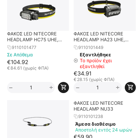
ΦΑΚΟΣ LED NITECORE
ΦΑΚΟΣ LED NITECORE
HEADLAMP HC75 UHE,
HEADLAMP HA23 UHE,
3000 Lumens
Black
9110101477
9110101449
Σε Απόθεμα
Εξαντλήθηκε
Το προϊόν έχει
€
104.92
εξαντληθεί
€
84.61
(χωρίς ΦΠΑ)
€
34.91
€
28.15
(χωρίς ΦΠΑ)
+
+
−
−
ΦΑΚΟΣ LED NITECORE
HEADLAMP NU33
9110101238
Άμεσα διαθέσιμο
Αποστολή εντός 24 ωρών
€
59.90