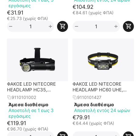
εργάσιμες
€
104.92
€
31.91
€
84.61
(χωρίς ΦΠΑ)
€
25.73
(χωρίς ΦΠΑ)
+
+
−
−
ΦΑΚΟΣ LED NITECORE
ΦΑΚΟΣ LED NITECORE
HEADLAMP HC35,
HEADLAMP HC60 UHE,
Rechargable 2700Lumens +
1600 Lumens
9110101002
9110101427
4000ma 21700 batt
Άμεσα διαθέσιμο
Άμεσα διαθέσιμο
Αποστολή σε 1 εως 3
Αποστολή εντός 24 ωρών
εργάσιμες
€
79.91
€
119.91
€
64.44
(χωρίς ΦΠΑ)
€
96.70
(χωρίς ΦΠΑ)