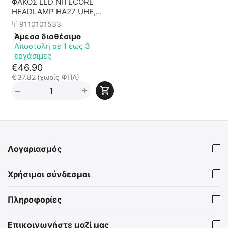
ΦΑΚΟΣ LED NITECORE
HEADLAMP HA27 UHE,
800lumens, 75g
9110101533
Άμεσα διαθέσιμο
Αποστολή σε 1 έως 3
εργάσιμες
€
46.90
€
37.82
(χωρίς ΦΠΑ)
+
−
Λογαριασμός
Χρήσιμοι σύνδεσμοι
Πληροφορίες
Επικοινωνήστε μαζί μας