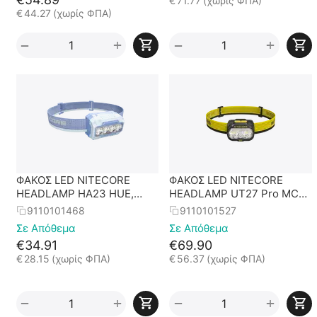
€
71.77
(χωρίς ΦΠΑ)
€
44.27
(χωρίς ΦΠΑ)
+
+
−
−
ΦΑΚΟΣ LED NITECORE
ΦΑΚΟΣ LED NITECORE
HEADLAMP HA23 HUE,
HEADLAMP UT27 Pro MCT
Blue
800Lumens + 2x
9110101468
9110101527
HBL1500Lion Battery, Black
Σε Απόθεμα
Σε Απόθεμα
€
34.91
€
69.90
€
28.15
(χωρίς ΦΠΑ)
€
56.37
(χωρίς ΦΠΑ)
+
+
−
−