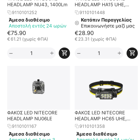
HEADLAMP NU43, 1400Lm
HEADLAMP HA15 UHE,
Lightweight, 400Lumens
9110101252
9110101448
Άμεσα διαθέσιμο
Κατόπιν Παραγγελίας
Αποστολή εντός 24 ωρών
Επικοινωνήστε μαζί μας
€
75.90
€
28.90
€
61.21
(χωρίς ΦΠΑ)
€
23.31
(χωρίς ΦΠΑ)
+
+
−
−
ΦΑΚΟΣ LED NITECORE
ΦΑΚΟΣ LED NITECORE
HEADLAMP NU06LE
HEADLAMP HC65 UHE,
2000 Lumens
9110101167
9110101358
Άμεσα διαθέσιμο
Άμεσα διαθέσιμο
Αποστολή σε 1 εως 3
Αποστολή εντός 24 ωρών