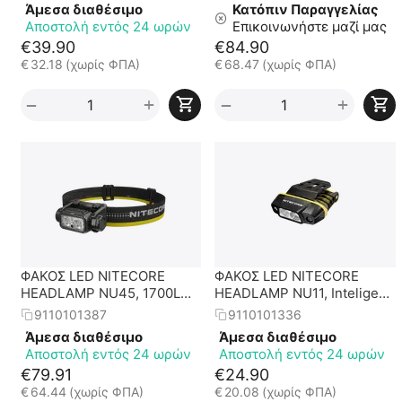
Άμεσα διαθέσιμο
Κατόπιν Παραγγελίας
Αποστολή εντός 24 ωρών
Επικοινωνήστε μαζί μας
€
39.90
€
84.90
€
32.18
(χωρίς ΦΠΑ)
€
68.47
(χωρίς ΦΠΑ)
+
+
−
−
ΦΑΚΟΣ LED NITECORE
ΦΑΚΟΣ LED NITECORE
HEADLAMP NU45, 1700Lm,
HEADLAMP NU11, Inteligent
4000mAh
IR Sensor
9110101387
9110101336
Άμεσα διαθέσιμο
Άμεσα διαθέσιμο
Αποστολή εντός 24 ωρών
Αποστολή εντός 24 ωρών
€
79.91
€
24.90
€
64.44
(χωρίς ΦΠΑ)
€
20.08
(χωρίς ΦΠΑ)