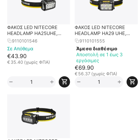
ΦΑΚΟΣ LED NITECORE
ΦΑΚΟΣ LED NITECORE
HEADLAMP HA25UHE,
HEADLAMP HA29 UHE,
800lumens
1200 lumens with HLB2500
9110101546
9110101555
Σε Απόθεμα
Άμεσα διαθέσιμο
Αποστολή σε 1 έως 3
€
43.90
εργάσιμες
€
35.40
(χωρίς ΦΠΑ)
€
69.90
€
56.37
(χωρίς ΦΠΑ)
+
+
−
−