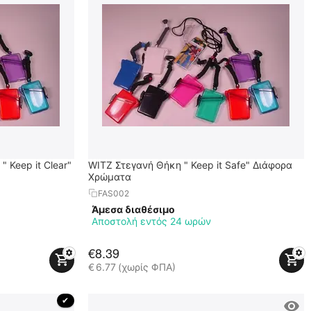
 Keep it Clear"
WITZ Στεγανή Θήκη " Keep it Safe" Διάφορα
Χρώματα
FAS002
Άμεσα διαθέσιμο
Αποστολή εντός 24 ωρών
€
8.39
€
6.77
(χωρίς ΦΠΑ)
 ✔ 