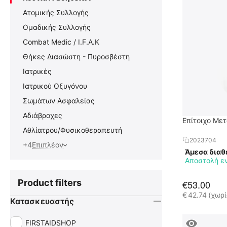
Ατομικής Συλλογής
Ομαδικής Συλλογής
Combat Medic / I.F.A.K
Θήκες Διασώστη - Πυροσβέστη
Ιατρικές
Ιατρικού Οξυγόνου
Σωμάτων Ασφαλείας
Αδιάβροχες
Επίτοιχο Με
Αθλίατρου/Φυσικοθεραπευτή
2023704
+4
Επιπλέον
Άμεσα διαθ
Αποστολή ε
Product filters
€
53.00
€
42.74
(χωρ
Κατασκευαστής
FIRSTAIDSHOP