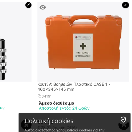
🖍
 ✔ 
Κουτί Α' Βοηθειών Πλαστικό CASE 1 -
460x345x145 mm
34191
Άμεσα διαθέσιμο
μες
Αποστολή εντός 24 ωρών
Πολιτική cookies
€
34.99
€
28.22
(χωρίς ΦΠΑ)
Αυτός ο ιστότοπος χρησιμοποιεί cookies για την