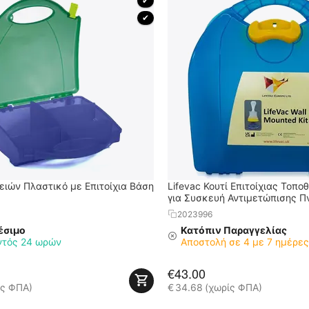
 ✔ 
 ✔ 
θειών Πλαστικό με Επιτοίχια Βάση
Lifevac Κουτί Επιτοίχιας Τοπο
για Συσκευή Αντιμετώπισης Π
2023996
έσιμο
Κατόπιν Παραγγελίας
ντός 24 ωρών
Αποστολή σε 4 με 7 ημέρε
€
43.00
ίς ΦΠΑ)
€
34.68
(χωρίς ΦΠΑ)