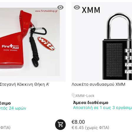
 Στεγανή Κόκκινη Θήκη Α'
Λουκέτο συνδυασμού XMM
XMM-Lock
Άμεσα διαθέσιμο
έσιμο
Αποστολή σε 1 εως 3 εργάσι
ντός 24 ωρών
€
8.00
 ΦΠΑ)
€
6.45
(χωρίς ΦΠΑ)