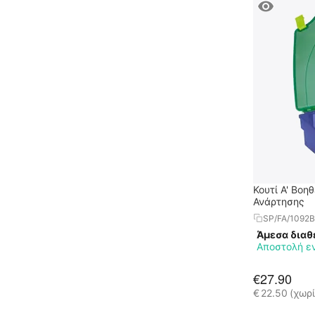
Κουτί Α' Βοη
Ανάρτησης
SP/FA/1092B
Άμεσα διαθ
Αποστολή ε
€
27.90
€
22.50
(χωρ