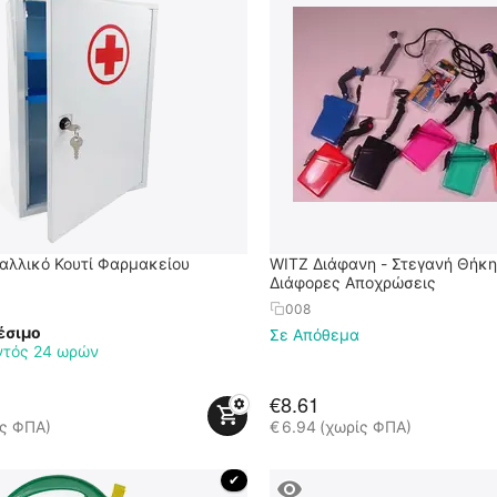
ταλλικό Κουτί Φαρμακείου
WITZ Διάφανη - Στεγανή Θήκη "
Διάφορες Αποχρώσεις
008
έσιμο
Σε Απόθεμα
ντός 24 ωρών
€
8.61
ίς ΦΠΑ)
€
6.94
(χωρίς ΦΠΑ)
 ✔ 