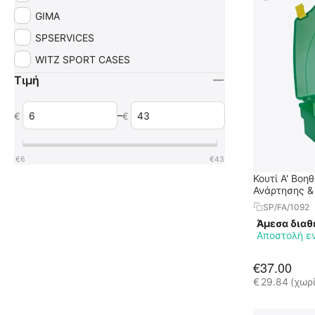
GIMA
SPSERVICES
WITZ SPORT CASES
Τιμή
–
€
€
€
6
€
43
Κουτί Α' Βοη
Ανάρτησης &
SP/FA/1092
Άμεσα διαθ
Αποστολή ε
€
37.00
€
29.84
(χωρ