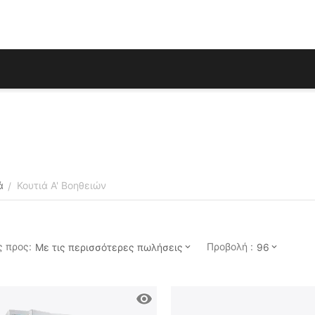
ά
Κουτιά Α' Βοηθειών
/
 προς:
Προβολή :
Με τις περισσότερες πωλήσεις
96