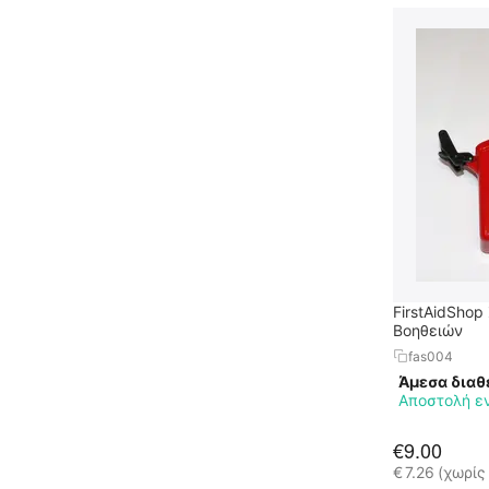
FirstAidShop
Βοηθειών
fas004
Άμεσα διαθ
Αποστολή ε
€
9.00
€
7.26
(χωρίς