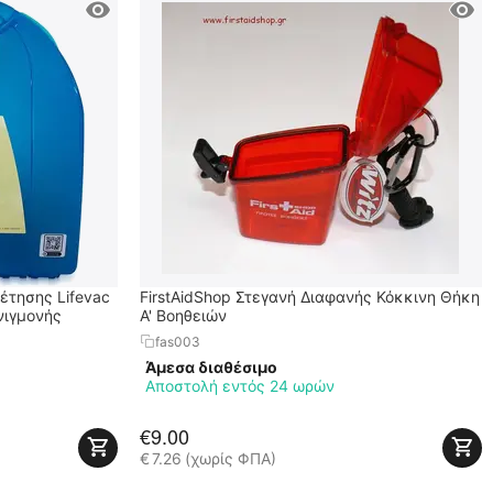
θέτησης Lifevac
FirstAidShop Στεγανή Διαφανής Κόκκινη Θήκη
νιγμονής
Α' Βοηθειών
fas003
Άμεσα διαθέσιμο
ς
Αποστολή εντός 24 ωρών
€
9.00
€
7.26
(χωρίς ΦΠΑ)