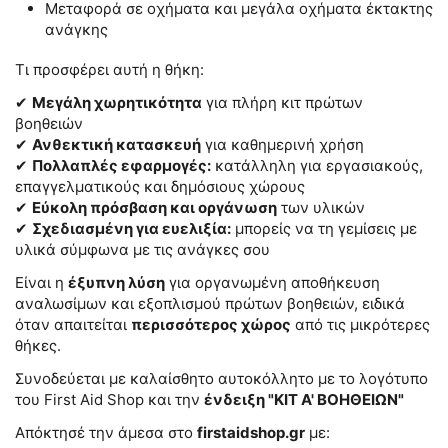
Μεταφορά σε οχήματα και μεγάλα οχήματα έκτακτης
ανάγκης
Τι προσφέρει αυτή η θήκη:
✔
Μεγάλη χωρητικότητα
για πλήρη κιτ πρώτων
βοηθειών
✔
Ανθεκτική κατασκευή
για καθημερινή χρήση
✔
Πολλαπλές εφαρμογές:
κατάλληλη για εργασιακούς,
επαγγελματικούς και δημόσιους χώρους
✔
Εύκολη πρόσβαση και οργάνωση
των υλικών
✔
Σχεδιασμένη για ευελιξία:
μπορείς να τη γεμίσεις με
υλικά σύμφωνα με τις ανάγκες σου
Είναι η
έξυπνη λύση
για οργανωμένη αποθήκευση
αναλωσίμων και εξοπλισμού πρώτων βοηθειών, ειδικά
όταν απαιτείται
περισσότερος χώρος
από τις μικρότερες
θήκες.
Συνοδεύεται με καλαίσθητο αυτοκόλλητο με το λογότυπο
του First Aid Shop και την
ένδειξη "ΚΙΤ Α' ΒΟΗΘΕΙΩΝ"
Απόκτησέ την άμεσα στο
firstaidshop.gr
με: