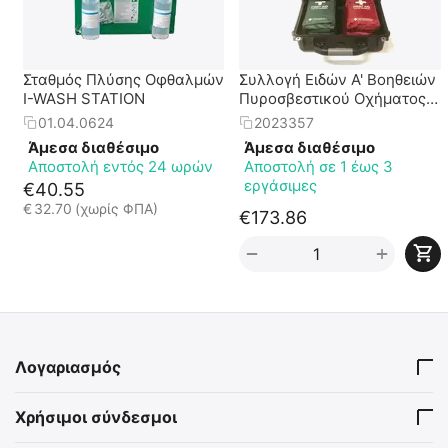
Σταθμός Πλύσης Οφθαλμών
Συλλογή Ειδών Α' Βοηθειών
I-WASH STATION
Πυροσβεστικού Οχήματος
σε Στεγανή Βαλίτσα
01.04.0624
2023357
"Firefighter First Responce"
Άμεσα διαθέσιμο
Άμεσα διαθέσιμο
Αποστολή εντός 24 ωρών
Αποστολή σε 1 έως 3
εργάσιμες
€
40.55
€
32.70
(χωρίς ΦΠΑ)
€
173.86
+
−
Λογαριασμός
Χρήσιμοι σύνδεσμοι