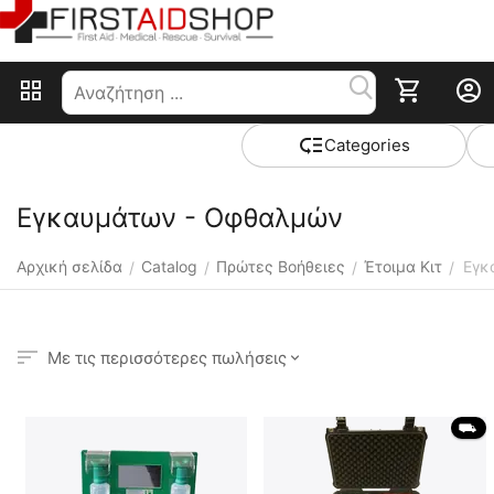
Сategories
Εγκαυμάτων - Οφθαλμών
Αρχική σελίδα
Catalog
Πρώτες Βοήθειες
Έτοιμα Κιτ
Εγκ
/
/
/
/
Με τις περισσότερες πωλήσεις
 ⛟ 