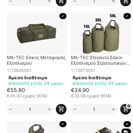
+
+
−
−
 ✔ 
 ✔ 
MIL-TEC Σάκος Μεταφοράς
MIL-TEC Στεγανοί Σάκοι
Εξοπλισμού
Εξοπλισμού Στρατιωτικών
Προδιαγραφών σε 2
13845001
13873001
Χρώματα και 3 Μεγέθη
Άμεσα διαθέσιμο
Άμεσα διαθέσιμο
Αποστολή εντός 24 ωρών
Αποστολή εντός 24 ωρών
€
55.80
€
24.90
€
45.00
(χωρίς ΦΠΑ)
€
20.08
(χωρίς ΦΠΑ)
+
+
−
−
 ✔ 
 ✔ 
 ⛟ 