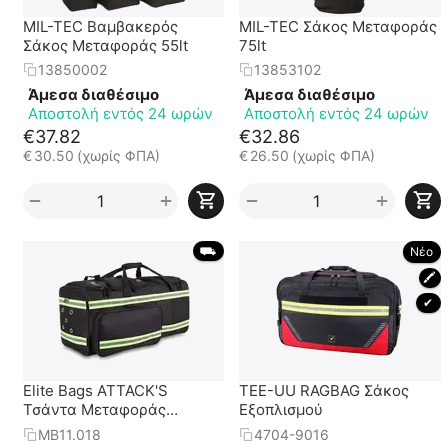
MIL-TEC Βαμβακερός
MIL-TEC Σάκος Μεταφοράς
Σάκος Μεταφοράς 55lt
75lt
13850002
13853102
Άμεσα διαθέσιμο
Άμεσα διαθέσιμο
Αποστολή εντός 24 ωρών
Αποστολή εντός 24 ωρών
€
37.82
€
32.86
€
30.50
(χωρίς ΦΠΑ)
€
26.50
(χωρίς ΦΠΑ)
+
+
−
−
 ⛟ 
Νέο
🖍
 ✔ 
Elite Bags ATTACK'S
TEE-UU RAGBAG Σάκος
Τσάντα Μεταφοράς
Εξοπλισμού
Ατομικού Εξοπλισμού
MB11.018
4704-9016
Προστασίας Μαύρη