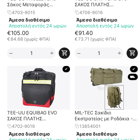
Σάκος Μεταφοράς
ΣΑΚΟΣ ΠΛΑΤΗΣ
Εξοπλισμού με Ροδάκια
ΜΕΤΑΦΟΡΑΣ ΕΞΟΠΛΙΣΜΟΥ
4703-9015
4706-9016
ΠΥΡΟΣΒΕΣΤΗ
Άμεσα διαθέσιμο
Άμεσα διαθέσιμο
Αποστολή εντός 24 ωρών
Αποστολή εντός 24 ωρών
€
105.00
€
91.40
€
84.68
(χωρίς ΦΠΑ)
€
73.71
(χωρίς ΦΠΑ)
+
+
−
−
 ✔ 
 ✔ 
 ⛟ 
TEE-UU EQUIBAG EVO
MIL-TEC Σακίδιο
ΣΑΚΟΣ ΠΛΑΤΗΣ
Εκστρατείας με Ροδάκια -
ΜΕΤΑΦΟΡΑΣ ΕΞΟΠΛΙΣΜΟΥ
Χακί
4702-9016
13854001
ΠΥΡΟΣΒΕΣΤΗ
Άμεσα διαθέσιμο
Άμεσα διαθέσιμο
Αποστολή εντός 24 ωρών
Αποστολή εντός 24 ωρών