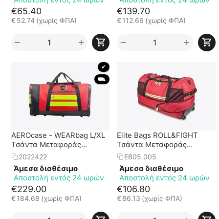
€
65.40
€
139.70
€
52.74
(χωρίς ΦΠΑ)
€
112.66
(χωρίς ΦΠΑ)
+
+
−
−
 ✔ 
 ⛟ 
AEROcase - WEARbag L/XL
Elite Bags ROLL&FIGHT
Τσάντα Μεταφοράς
Τσάντα Μεταφοράς
Εξοπλισμού -
Εξοπλισμού
2022422
EB05.005
Tarpaulin/Large - XLarge
Άμεσα διαθέσιμο
Άμεσα διαθέσιμο
(HT23-WEARBLXL1-69)
Αποστολή εντός 24 ωρών
Αποστολή εντός 24 ωρών
€
229.00
€
106.80
€
184.68
(χωρίς ΦΠΑ)
€
86.13
(χωρίς ΦΠΑ)