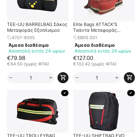
TEE-UU BARRELBAG Σάκος
Elite Bags ATTACK'S
Μεταφοράς Εξοπλισμού
Τσάντα Μεταφοράς
Ατομικού Εξοπλισμού
4707-9005
EB05.001
Προστασίας
Άμεσα διαθέσιμο
Άμεσα διαθέσιμο
Αποστολή εντός 24 ωρών
Αποστολή εντός 24 ωρών
€
79.98
€
127.00
€
64.50
(χωρίς ΦΠΑ)
€
102.42
(χωρίς ΦΠΑ)
+
+
−
−
 ✔ 
 ✔ 
TEE-UU TROLLEYBAG
TEE-UU SHIFTBAG EVO