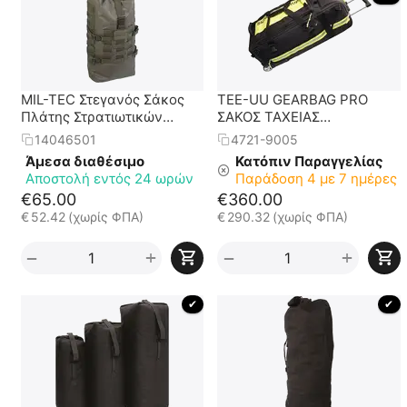
MIL-TEC Στεγανός Σάκος
TEE-UU GEARBAG PRO
Πλάτης Στρατιωτικών
ΣΑΚΟΣ ΤΑΧΕΙΑΣ
Προδιαγραφών
ΕΠΕΜΒΑΣΗΣ ΠΥΡΟΣΒΕΣΤΗ
14046501
4721-9005
Άμεσα διαθέσιμο
Κατόπιν Παραγγελίας
Αποστολή εντός 24 ωρών
Παράδοση 4 με 7 ημέρες
€
65.00
€
360.00
€
52.42
(χωρίς ΦΠΑ)
€
290.32
(χωρίς ΦΠΑ)
+
+
−
−
 ✔ 
 ✔ 