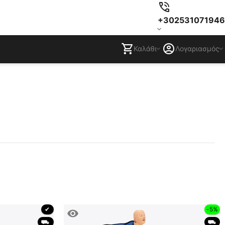
+302531071946
Καλάθι
Λογαριασμός
 ✔ 
-5%
 ⛟ 
 ⛟ 