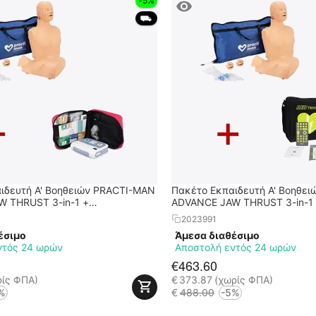
-5%
 ⛟ 
ιδευτή Α' Βοηθειών PRACTI-MAN
Πακέτο Εκπαιδευτή Α' Βοηθε
 THRUST 3-in-1 +
ADVANCE JAW THRUST 3-in-1
ός Απινιδωτής XFT 120C+
Εκπαιδευτικός Απινιδωτής XF
2023991
έσιμο
Άμεσα διαθέσιμο
ντός 24 ωρών
Αποστολή εντός 24 ωρών
€
463.60
ρίς ΦΠΑ)
€
373.87
(χωρίς ΦΠΑ)
%
€
488.00
-5%