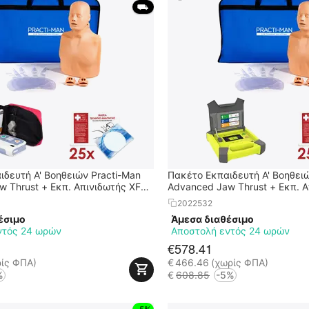
 ⛟ 
δευτή Α' Βοηθειών Practi-Man
Πακέτο Εκπαιδευτή Α' Βοηθειώ
 Thrust + Εκπ. Απινιδωτής XFT-
Advanced Jaw Thrust + Εκπ. Α
120G
2022532
έσιμο
Άμεσα διαθέσιμο
ντός 24 ωρών
Αποστολή εντός 24 ωρών
€
578.41
ρίς ΦΠΑ)
€
466.46
(χωρίς ΦΠΑ)
%
€
608.85
-5%