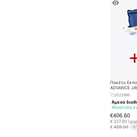
Πακέτο Εκπα
ADVANCE JAW
Εκπαιδευτικ
2023990
Άμεσα διαθ
Αποστολή ε
€
406.60
€
327.90
(χω
€
428.00
-5