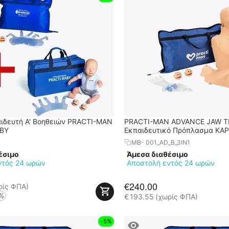
ιδευτή Α' Βοηθειών PRACTI-MAN
PRACTI-MAN ADVANCE JAW TH
ABY
Εκπαιδευτικό Πρόπλασμα ΚΑΡ
Γυναίκας – Παιδιού 3 σε 1
MB- 001_AD_B_3IN1
έσιμο
Άμεσα διαθέσιμο
ντός 24 ωρών
Αποστολή εντός 24 ωρών
€
240.00
ρίς ΦΠΑ)
%
€
193.55
(χωρίς ΦΠΑ)
-5%