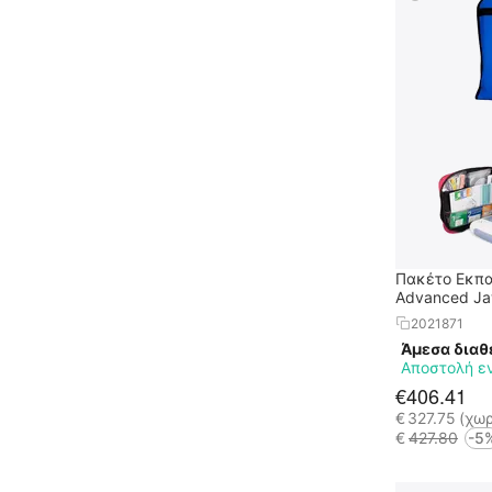
Πακέτο Εκπαι
Advanced Jaw
120C+
2021871
Άμεσα διαθ
Αποστολή ε
€
406.41
€
327.75
(χω
€
427.80
-5