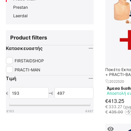
Prestan
Laerdal
Product filters
Κατασκευαστής
FIRSTAIDSHOP
Πακέτο Εκπα
PRACTI-MAN
+ PRACTI-B
Τιμή
2022520
Άμεσα διαθ
–
Αποστολή ε
€
€
€
413.25
€
333.27
(χω
€
193
€
497
€
435.00
-5