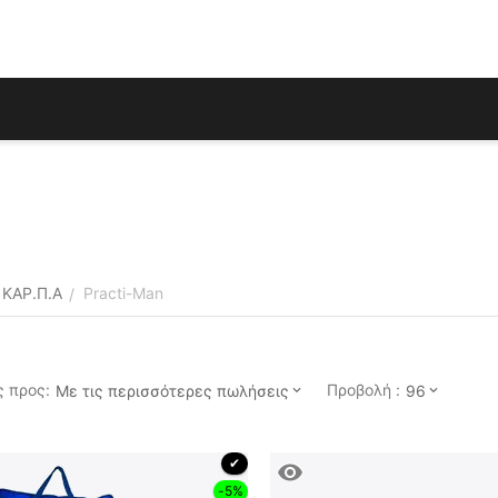
 ΚΑΡ.Π.Α
Practi-Man
/
 προς:
Προβολή :
Με τις περισσότερες πωλήσεις
96
 ✔ 
-5%