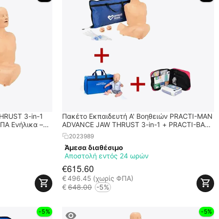
RUST 3-in-1
Πακέτο Εκπαιδευτή Α' Βοηθειών PRACTI-MAN
ΠΑ Ενήλικα –
ADVANCE JAW THRUST 3-in-1 + PRACTI-BABY
+ XFT 120C+
2023989
Άμεσα διαθέσιμο
Αποστολή εντός 24 ωρών
€
615.60
€
496.45
(χωρίς ΦΠΑ)
€
648.00
-5%
-5%
-5%