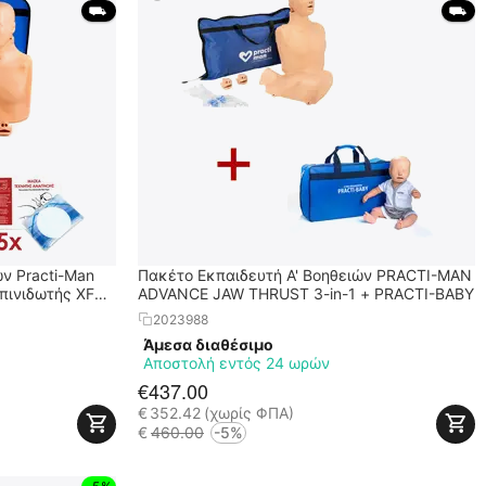
 ⛟ 
 ⛟ 
ν Practi-Man
Πακέτο Εκπαιδευτή Α' Βοηθειών PRACTI-MAN
πινιδωτής XFT-
ADVANCE JAW THRUST 3-in-1 + PRACTI-BABY
2023988
Άμεσα διαθέσιμο
Αποστολή εντός 24 ωρών
€
437.00
€
352.42
(χωρίς ΦΠΑ)
€
460.00
-5%