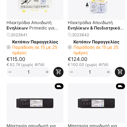
Ηλεκτρόδια Απινιδωτή
Ηλεκτρόδια Απινιδωτή
Ενηλίκων
Primedic για
Ενηλίκων & Παιδιατρικά
Heartsave
Primedic για Heartsave
2023841
2023842
PreConnect
Κατόπιν Παραγγελίας
Κατόπιν Παραγγελίας
Παράδοση σε 15 με 25
Παράδοση σε 15 με 25
ημέρες
ημέρες
€
115.00
€
124.00
€
92.74
(χωρίς ΦΠΑ)
€
100.00
(χωρίς ΦΠΑ)
+
+
−
−
 ⛟ 
 ⛟ 
Μπαταρία απινιδωτή για
Μπαταρία απινιδωτή για