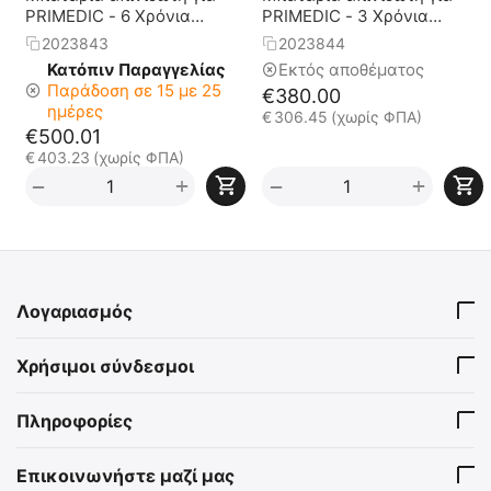
PRIMEDIC - 6 Χρόνια
PRIMEDIC - 3 Χρόνια
Διάρκεια Ζωής
Διάρκεια Ζωής
2023843
2023844
Κατόπιν Παραγγελίας
Εκτός αποθέματος
Παράδοση σε 15 με 25
€
380.00
ημέρες
€
306.45
(χωρίς ΦΠΑ)
€
500.01
€
403.23
(χωρίς ΦΠΑ)
+
+
−
−
Λογαριασμός
Χρήσιμοι σύνδεσμοι
Πληροφορίες
Επικοινωνήστε μαζί μας