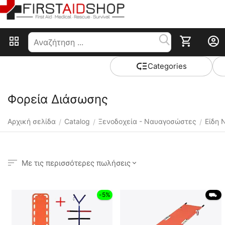
Сategories
Φορεία Διάσωσης
Αρχική σελίδα
Catalog
Ξενοδοχεία - Ναυαγοσώστες
Είδη 
/
/
/
Με τις περισσότερες πωλήσεις
-5%
 ⛟ 