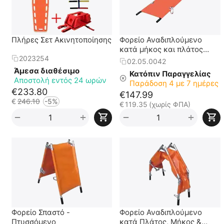
Πλήρες Σετ Ακινητοποίησης
Φορείο Αναδιπλούμενο
κατά μήκος και πλάτος
VENUS III
2023254
02.05.0042
Άμεσα διαθέσιμο
Κατόπιν Παραγγελίας
Αποστολή εντός 24 ωρών
Παράδοση 4 με 7 ημέρες
€
233.80
€
147.99
€
246.10
-5%
€
119.35
(χωρίς ΦΠΑ)
+
+
−
−
Φορείο Σπαστό -
Φορείο Αναδιπλούμενο
Πτυσσόμενο
κατά Πλάτος, Μήκος &