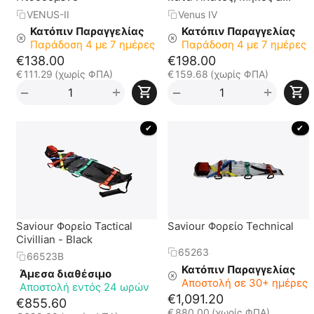
Ύψος με Τσάντα
VENUS-II
Venus IV
Μεταφοράς και Ιμάντες
Κατόπιν Παραγγελίας
Κατόπιν Παραγγελίας
Ακινητοποίησης
Παράδοση 4 με 7 ημέρες
Παράδοση 4 με 7 ημέρες
€
138.00
€
198.00
€
111.29
(χωρίς ΦΠΑ)
€
159.68
(χωρίς ΦΠΑ)
+
+
−
−
 ✔ 
 ✔ 
Saviour Φορείο Tactical
Saviour Φορείο Technical
Civillian - Black
65263
66523Β
Κατόπιν Παραγγελίας
Άμεσα διαθέσιμο
Αποστολή σε 30+ ημέρες
Αποστολή εντός 24 ωρών
€
1,091.20
€
855.60
€
880.00
(χωρίς ΦΠΑ)