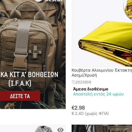
Κουβέρτα Αλουμινίου Έκτακτη
Ασημί/Χρυσή
2023608
Άμεσα διαθέσιμο
Αποστολή εντός 24 ωρών
€
2.98
€
2.40
(χωρίς ΦΠΑ)