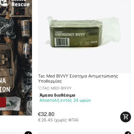
Tac Med BIVVY Σύστημα Αντιμετώπισης
Υποθερμίας
TAC-MED-BIVVY
Άμεσα διαθέσιμο
Αποστολή εντός 24 ωρών
€
32.80
€
26.45
(χωρίς ΦΠΑ)