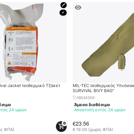
🖍
 ✔ 
vival Jacket Ισοθερμικό Τζάκετ
MIL-TEC Ισοθερμικός Υπνόσα
SURVIVAL BIVY BAG''
16024300
έσιμο
Άμεσα διαθέσιμο
ντός 24 ωρών
Αποστολή εντός 24 ωρών
€
23.56
ίς ΦΠΑ)
€
19.00
(χωρίς ΦΠΑ)