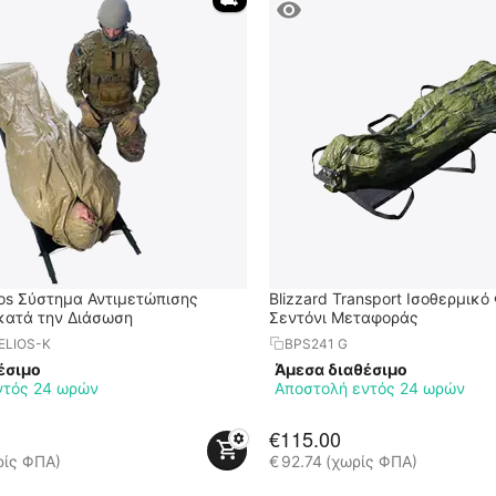
 ⛟ 
ios Σύστημα Αντιμετώπισης
Blizzard Transport Ισοθερμικό
κατά την Διάσωση
Σεντόνι Μεταφοράς
ELIOS-K
BPS241 G
έσιμο
Άμεσα διαθέσιμο
ντός 24 ωρών
Αποστολή εντός 24 ωρών
€
115.00
ρίς ΦΠΑ)
€
92.74
(χωρίς ΦΠΑ)