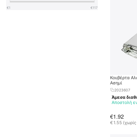
€
1
€
117
Κουβέρτα Αλ
Ασημί
2023607
Άμεσα διαθ
Αποστολή ε
€
1.92
€
1.55
(χωρίς