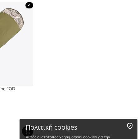
 ✔ 
κος "OD
Πολιτική cookies
Αυτός ο ιστότοπος χρησιμοποιεί cookies για την