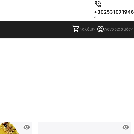
+302531071946
Καλάθι
Λογαριασμός