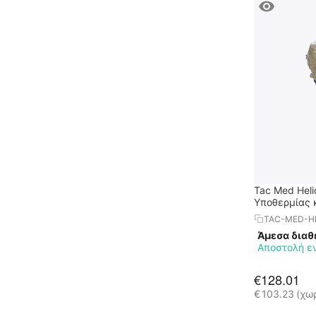
Tac Med Hel
Υποθερμίας 
TAC-MED-H
Άμεσα διαθ
Αποστολή ε
€
128.01
€
103.23
(χω