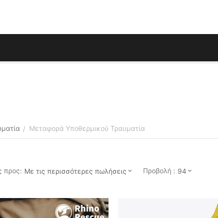
υματία
Μεταφορά Υποθερμικού Τραυματία
/
 προς:
Προβολή :
Με τις περισσότερες πωλήσεις
94