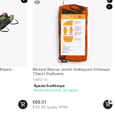
 ✔ 
🖍
 ✔ 
 Φορείο -
Blizzard Rescue Jacket Ισοθερμικό Ολόσωμο
Τζάκετ Επιβίωσης
BPS-15
Άμεσα διαθέσιμο
Αποστολή εντός 24 ωρών
€
69.01
€
55.65
(χωρίς ΦΠΑ)