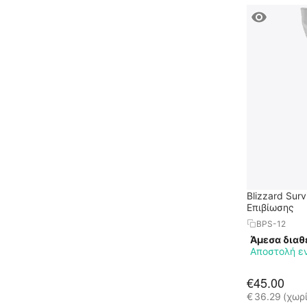
Blizzard Sur
Επιβίωσης
BPS-12
Άμεσα διαθ
Αποστολή ε
€
45.00
€
36.29
(χωρ