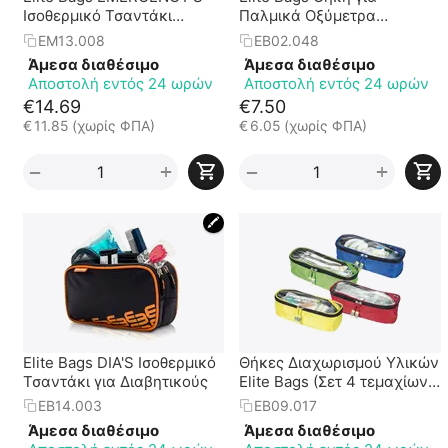
Ισοθερμικό Τσαντάκι
Παλμικά Οξύμετρα
Αμπουλών
Δαχτύλου Μαύρη
EM13.008
EB02.048
Άμεσα διαθέσιμο
Άμεσα διαθέσιμο
Αποστολή εντός 24 ωρών
Αποστολή εντός 24 ωρών
€
14.69
€
7.50
€
11.85
(χωρίς ΦΠΑ)
€
6.05
(χωρίς ΦΠΑ)
+
+
−
−
🖍
Elite Bags DIA'S Ισοθερμικό
Θήκες Διαχωρισμού Υλικών
Τσαντάκι για Διαβητικούς
Elite Bags (Σετ 4 τεμαχίων -
4 αποχρώσεων)
EB14.003
EB09.017
Άμεσα διαθέσιμο
Άμεσα διαθέσιμο