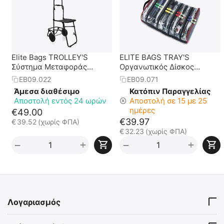
Elite Bags TROLLEY'S
ELITE BAGS TRAY'S
Σύστημα Μεταφοράς
Οργανωτικός Δίσκος
Τσαντών
Ταξινόμησης Ιατρικών
EB09.022
EB09.071
Υλικών Α΄Βοηθειών
Άμεσα διαθέσιμο
Κατόπιν Παραγγελίας
Αποστολή εντός 24 ωρών
Αποστολή σε 15 με 25
ημέρες
€
49.00
€
39.97
€
39.52
(χωρίς ΦΠΑ)
€
32.23
(χωρίς ΦΠΑ)
+
+
−
−
Λογαριασμός