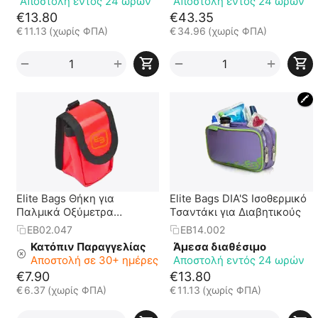
Αποστολή εντός 24 ωρών
Αποστολή εντός 24 ωρών
€
13.80
€
43.35
€
11.13
(χωρίς ΦΠΑ)
€
34.96
(χωρίς ΦΠΑ)
+
+
−
−
🖍
Elite Bags Θήκη για
Elite Bags DIA'S Ισοθερμικό
Παλμικά Οξύμετρα
Τσαντάκι για Διαβητικούς
Δαχτύλου Κόκκινη
EB02.047
EB14.002
Κατόπιν Παραγγελίας
Άμεσα διαθέσιμο
Αποστολή σε 30+ ημέρες
Αποστολή εντός 24 ωρών
€
7.90
€
13.80
€
6.37
(χωρίς ΦΠΑ)
€
11.13
(χωρίς ΦΠΑ)