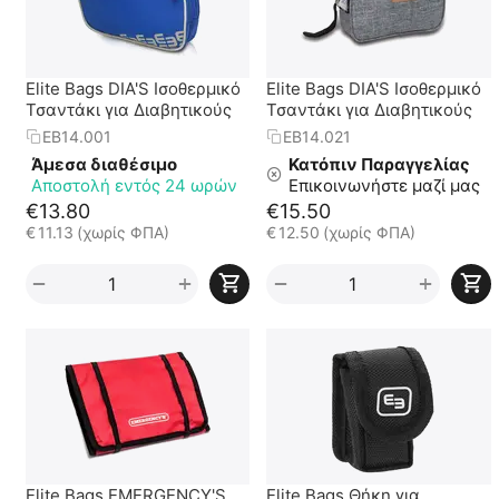
Elite Bags DIA'S Ισοθερμικό
Elite Bags DIA'S Ισοθερμικό
Τσαντάκι για Διαβητικούς
Τσαντάκι για Διαβητικούς
EB14.001
EB14.021
Άμεσα διαθέσιμο
Κατόπιν Παραγγελίας
Αποστολή εντός 24 ωρών
Επικοινωνήστε μαζί μας
€
13.80
€
15.50
€
11.13
(χωρίς ΦΠΑ)
€
12.50
(χωρίς ΦΠΑ)
+
+
−
−
Elite Bags EMERGENCY'S
Elite Bags Θήκη για