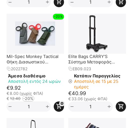
+
+
−
−
-20%
Mil-Spec Monkey Tactical
Elite Bags CARRY'S
Θήκη Διασωστικού
Σύστημα Μεταφοράς
Ψαλιδιού
Τσαντών
2022782
EB09.023
Άμεσα διαθέσιμο
Κατόπιν Παραγγελίας
Αποστολή εντός 24 ωρών
Αποστολή σε 15 με 25
ημέρες
€
9.92
€
40.99
€
8.00
(χωρίς ΦΠΑ)
€
12.40
-20%
€
33.06
(χωρίς ΦΠΑ)
+
+
−
−