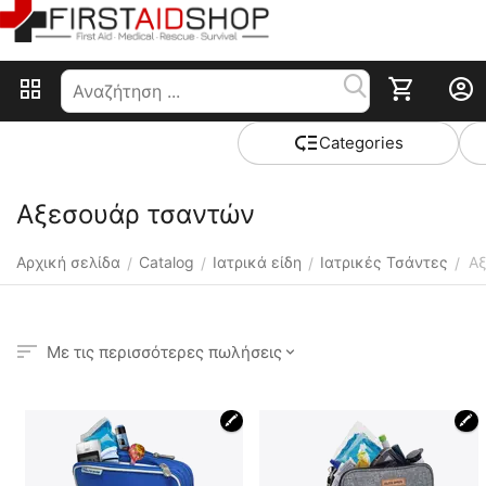
Сategories
Αξεσουάρ τσαντών
Αρχική σελίδα
Catalog
Ιατρικά είδη
Ιατρικές Τσάντες
Α
/
/
/
/
Με τις περισσότερες πωλήσεις
🖍
🖍