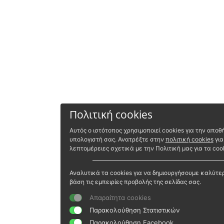
Πολιτική cookies
Αυτός ο ιστότοπος χρησιμοποιεί cookies για την απ
υπολογιστή σας. Ανατρέξτε στην
πολιτική cookies
για
λεπτομέρειες σχετικά με την Πολιτική μας για τα cook
Αναλυτικά τα cookies για να δημιουργήσουμε καλύτε
βάση τις εμπειρίες προβολής της σελίδας σας.
Απαραίτητα cookies
Παρακολούθηση Στατιστικών
Παρακολούθηση Facebook