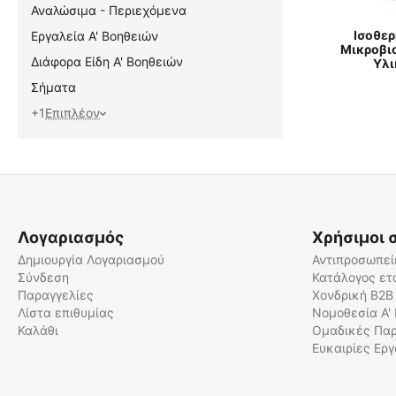
Αναλώσιμα - Περιεχόμενα
Ισοθερ
Εργαλεία Α' Βοηθειών
Μικροβι
Διάφορα Είδη Α' Βοηθειών
Υλι
Σήματα
+1
Επιπλέον
Λογαριασμός
Χρήσιμοι 
Δημιουργία Λογαριασμού
Αντιπροσωπεί
Σύνδεση
Κατάλογος ετ
Παραγγελίες
Χονδρική B2B
Λίστα επιθυμίας
Νομοθεσία Α'
Καλάθι
Ομαδικές Παρ
Ευκαιρίες Ερ