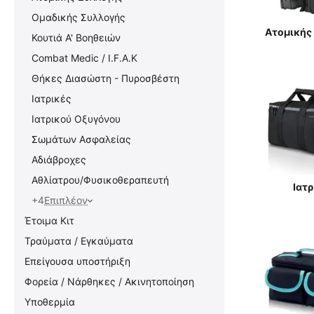
Ομαδικής Συλλογής
Ατομικής
Κουτιά Α' Βοηθειών
Combat Medic / I.F.A.K
Θήκες Διασώστη - Πυροσβέστη
Ιατρικές
Ιατρικού Οξυγόνου
Σωμάτων Ασφαλείας
Αδιάβροχες
Αθλίατρου/Φυσικοθεραπευτή
Ιατρ
+4
Επιπλέον
Έτοιμα Κιτ
Τραύματα / Εγκαύματα
Επείγουσα υποστήριξη
Φορεία / Νάρθηκες / Ακινητοποίηση
Υποθερμία