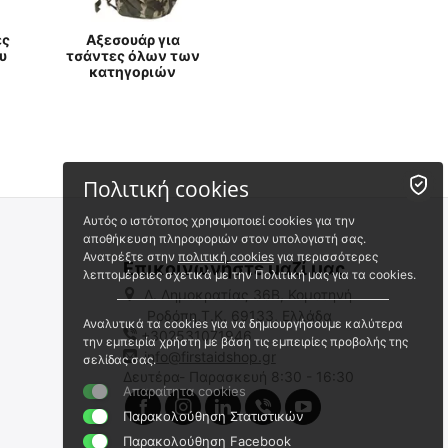
ες
Αξεσουάρ για
υ
τσάντες όλων των
κατηγοριών
Πολιτική cookies
Αυτός ο ιστότοπος χρησιμοποιεί cookies για την
αποθήκευση πληροφοριών στον υπολογιστή σας.
Ανατρέξτε στην
πολιτική cookies
για περισσότερες
Επικοινωνήστε μαζί μας
λεπτομέρειες σχετικά με την Πολιτική μας για τα cookies.
Λ. Δημοκρατίας 36Β, Κομοτηνή
Ροδόπη,Τ.Κ. 69133, Ελλάδα
Αναλυτικά τα cookies για να δημιουργήσουμε καλύτερα
+302531071946
την εμπειρία χρήστη με βάση τις εμπειρίες προβολής της
info@firstaidshop.gr
σελίδας σας.
Δευτέρα- Παρασκευή 8:30 - 16:30
Απαραίτητα cookies
Παρακολούθηση Στατιστικών
Παρακολούθηση Facebook