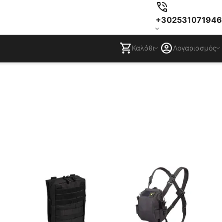
+302531071946
Καλάθι
Λογαριασμός