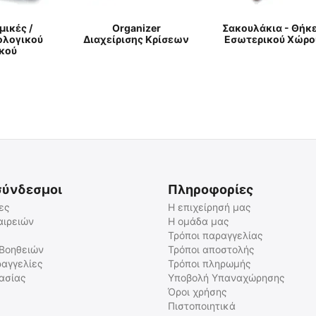
μικές /
Οrganizer
Σακουλάκια - Θήκ
ολογικού
Διαχείρισης Κρίσεων
Εσωτερικού Χώρο
κού
σύνδεσμοι
Πληροφορίες
ες
Η επιχείρησή μας
αιρειών
Η ομάδα μας
Τρόποι παραγγελίας
 Βοηθειών
Τρόποι αποστολής
αγγελίες
Τρόποι πληρωμής
γασίας
Υποβολή Υπαναχώρησης
Όροι χρήσης
Πιστοποιητικά