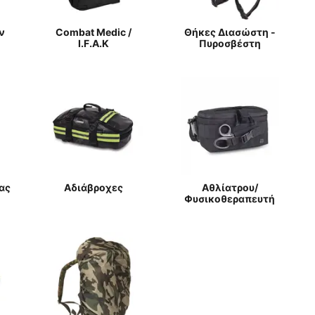
ν
Combat Medic /
Θήκες Διασώστη -
I.F.A.K
Πυροσβέστη
ας
Αδιάβροχες
Αθλίατρου/
Φυσικοθεραπευτή