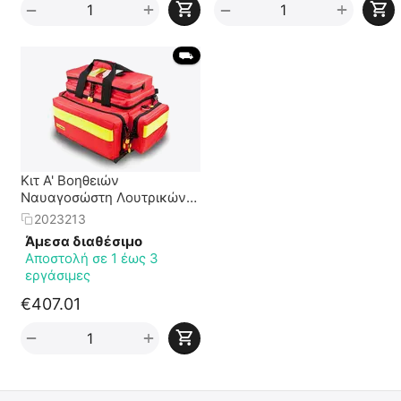
+
+
−
−
 ⛟ 
Κιτ Α' Βοηθειών
Ναυαγοσώστη Λουτρικών
Εγκαταστάσεων (ΠΔ
2023213
71/2020 - ΦΕΚ 166/Α/31-8-
Άμεσα διαθέσιμο
2020)
Αποστολή σε 1 έως 3
εργάσιμες
€
407.01
+
−