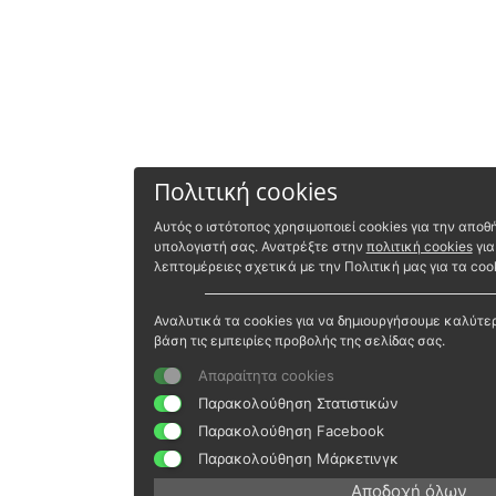
Πολιτική cookies
Αυτός ο ιστότοπος χρησιμοποιεί cookies για την απ
υπολογιστή σας. Ανατρέξτε στην
πολιτική cookies
για
λεπτομέρειες σχετικά με την Πολιτική μας για τα cook
Αναλυτικά τα cookies για να δημιουργήσουμε καλύτε
βάση τις εμπειρίες προβολής της σελίδας σας.
Απαραίτητα cookies
Παρακολούθηση Στατιστικών
Παρακολούθηση Facebook
Παρακολούθηση Μάρκετινγκ
Αποδοχή όλων