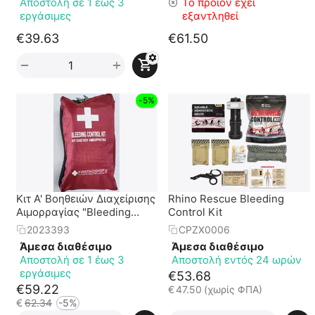
Αποστολή σε 1 έως 3
Το προϊόν έχει
εργάσιμες
εξαντληθεί
€
39.63
€
61.50
+
−
-5%
Κιτ Α' Βοηθειών Διαχείρισης
Rhino Rescue Bleeding
Αιμορραγίας "Bleeding
Control Kit
Control Kit"
2023393
CPZX0006
Άμεσα διαθέσιμο
Άμεσα διαθέσιμο
Αποστολή σε 1 έως 3
Αποστολή εντός 24 ωρών
εργάσιμες
€
53.68
€
59.22
€
47.50
(χωρίς ΦΠΑ)
€
62.34
-5%