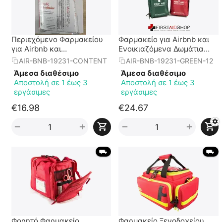
Περιεχόμενο Φαρμακείου
Φαρμακείο για Airbnb και
για Airbnb και
Ενοικιαζόμενα Δωμάτια
Ενοικιαζόμενα Δωμάτια
βάσει της εγκυκλίου
AIR-BNB-19231-CONTENT
AIR-BNB-19231-GREEN-12
βάσει της εγκυκλίου
19231/19-09-2025
Άμεσα διαθέσιμο
Άμεσα διαθέσιμο
19231/19-09-2025
Αποστολή σε 1 έως 3
Αποστολή σε 1 έως 3
εργάσιμες
εργάσιμες
€
16.98
€
24.67
+
+
−
−
 ⛟ 
 ⛟ 
Φορητό Φαρμακείο
Φαρμακείο Ξενοδοχείου