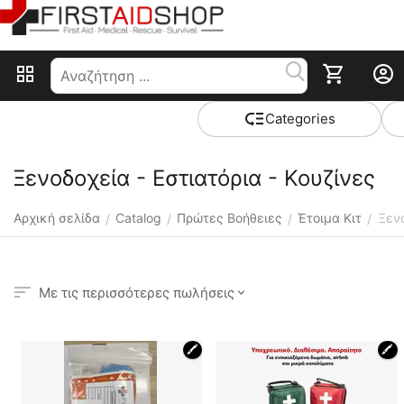
Сategories
Ξενοδοχεία - Εστιατόρια - Κουζίνες
Αρχική σελίδα
Catalog
Πρώτες Βοήθειες
Έτοιμα Κιτ
Ξενο
/
/
/
/
Με τις περισσότερες πωλήσεις
🖍
🖍