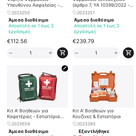
Υπευθύνου Ασφαλείας -
(άρθρο 7, YA 10399/2022 -
Ναυαγοσώστη (άρθρο 8, ΥΑ
ΦΕΚ 2621/Β` 30.5.2022)
2023250
2023251
10399/2022 - ΦΕΚ 2621/Β`
Άμεσα διαθέσιμο
Άμεσα διαθέσιμο
30.5.2022)
Αποστολή σε 1 έως 3
Αποστολή σε 1 εως 3
εργάσιμες
εργάσιμες
€
112.56
€
239.79
+
+
−
−
🖍
Κιτ Α' Βοηθειών για
Κιτ Α' Βοηθειών για
Καφετέριες - Εστιατόρια
Κουζίνες & Εστιατόρια
κλπ
2023659
2023385
Άμεσα διαθέσιμο
Εξαντλήθηκε