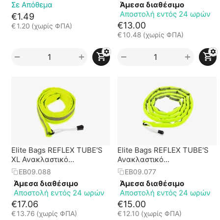
Σε Απόθεμα
Άμεσα διαθέσιμο
Αποστολή εντός 24 ωρών
€
1.49
€
13.00
€
1.20
(χωρίς ΦΠΑ)
€
10.48
(χωρίς ΦΠΑ)
+
+
−
−
Elite Bags REFLEX TUBE'S
Elite Bags REFLEX TUBE'S
XL Ανακλαστικό
Ανακλαστικό
Προστατευτικό Μανίκι για
Προστατευτικό Μανίκι για
EB09.088
EB09.077
Σωλήνες Οξυγόνου/Ορού
Σωλήνες Οξυγόνου/Ορού
Άμεσα διαθέσιμο
Άμεσα διαθέσιμο
Αποστολή εντός 24 ωρών
Αποστολή εντός 24 ωρών
€
17.06
€
15.00
€
13.76
(χωρίς ΦΠΑ)
€
12.10
(χωρίς ΦΠΑ)