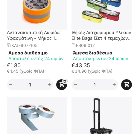
Αντανακλαστική Λωρίδα
Θήκες Διαχωρισμού Υλικών
Υφασμάτινη - Μήκος 1
Elite Bags (Σετ 4 τεμαχίων -
μέτρο
4 αποχρώσεων)
KAL-907-105
EB09.017
Άμεσα διαθέσιμο
Άμεσα διαθέσιμο
Αποστολή εντός 24 ωρών
Αποστολή εντός 24 ωρών
€
1.80
€
43.35
€
1.45
(χωρίς ΦΠΑ)
€
34.96
(χωρίς ΦΠΑ)
+
+
−
−