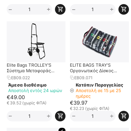
+
+
−
−
Elite Bags TROLLEY'S
ELITE BAGS TRAY'S
Σύστημα Μεταφοράς
Οργανωτικός Δίσκος
Τσαντών
Ταξινόμησης Ιατρικών
EB09.022
EB09.071
Υλικών Α΄Βοηθειών
Άμεσα διαθέσιμο
Κατόπιν Παραγγελίας
Αποστολή εντός 24 ωρών
Αποστολή σε 15 με 25
ημέρες
€
49.00
€
39.97
€
39.52
(χωρίς ΦΠΑ)
€
32.23
(χωρίς ΦΠΑ)
+
+
−
−
 ✔ 