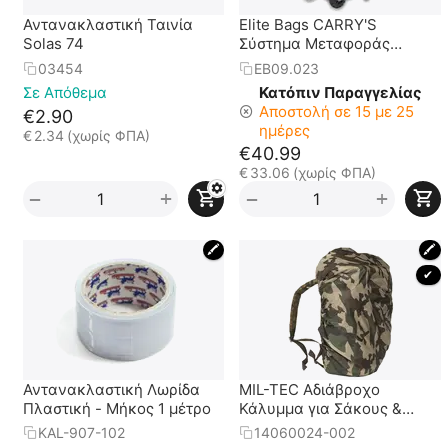
Αντανακλαστική Ταινία
Elite Bags CARRY'S
Solas 74
Σύστημα Μεταφοράς
Τσαντών
03454
EB09.023
Σε Απόθεμα
Κατόπιν Παραγγελίας
Αποστολή σε 15 με 25
€
2.90
ημέρες
€
2.34
(χωρίς ΦΠΑ)
€
40.99
€
33.06
(χωρίς ΦΠΑ)
+
+
−
−
🖍
🖍
 ✔ 
Αντανακλαστική Λωρίδα
MIL-TEC Αδιάβροχο
Πλαστική - Μήκος 1 μέτρο
Κάλυμμα για Σάκους &
Τσάντες
KAL-907-102
14060024-002