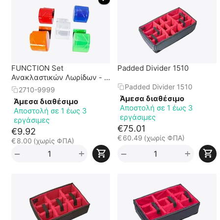
FUNCTION Set
Padded Divider 1510
Ανακλαστικών Λωρίδων - 5
τεμ / 5 χρώματα
Padded Divider 1510
2710-9999
Άμεσα διαθέσιμο
Άμεσα διαθέσιμο
Αποστολή σε 1 έως 3
Αποστολή σε 1 έως 3
εργάσιμες
εργάσιμες
€
75.01
€
9.92
€
60.49
(χωρίς ΦΠΑ)
€
8.00
(χωρίς ΦΠΑ)
+
+
−
−