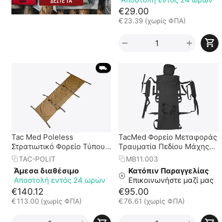
€
29.00
€
23.39
(χωρίς ΦΠΑ)
+
−
 ⛟ 
Tac Med Poleless
TacMed Φορείο Μεταφοράς
Στρατιωτικό Φορείο Τύπου
Τραυματία Πεδίου Μάχης
Κουβέρτας
με Θήκη Μεταφοράς
TAC-POLIT
MB11.003
Άμεσα διαθέσιμο
Κατόπιν Παραγγελίας
Αποστολή εντός 24 ωρών
Επικοινωνήστε μαζί μας
€
140.12
€
95.00
€
113.00
(χωρίς ΦΠΑ)
€
76.61
(χωρίς ΦΠΑ)