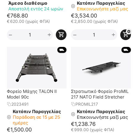
Άμεσα διαθέσιμο
Κατόπιν Παραγγελίας
Αποστολή εντός 24 ωρών
Επικοινωνήστε μαζί μας
€
768.80
€
3,534.00
€
620.00
(χωρίς ΦΠΑ)
€
2,850.00
(χωρίς ΦΠΑ)
+
+
−
−
 ⛟ 
 ⛟ 
Φορείο Μάχης TALON II
Στρατιωτικό Φορείο ProMIL
Model 90c
217 NATO Field Stretcher
2023491
PROMIL217
Κατόπιν Παραγγελίας
Κατόπιν Παραγγελίας
Παράδοση σε 15 με 25
Επικοινωνήστε μαζί μας
ημέρες
€
1,238.76
€
1,500.00
€
999.00
(χωρίς ΦΠΑ)