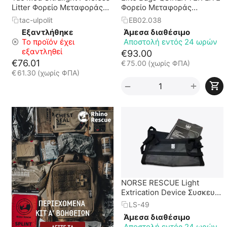
Litter Φορείο Μεταφοράς
Φορείο Μεταφοράς
Τραυματία Τύπου Σεντόνι
Ασθενούς
tac-ulpolit
EB02.038
Εξαντλήθηκε
Άμεσα διαθέσιμο
Το προϊόν έχει
Αποστολή εντός 24 ωρών
εξαντληθεί
€
93.00
€
76.01
€
75.00
(χωρίς ΦΠΑ)
€
61.30
(χωρίς ΦΠΑ)
+
−
NORSE RESCUE Light
Extrication Device Συσκευή-
Σεντόνι Απομάκρυνσης
LS-49
Ασθενή
Άμεσα διαθέσιμο
Αποστολή εντός 24 ωρών