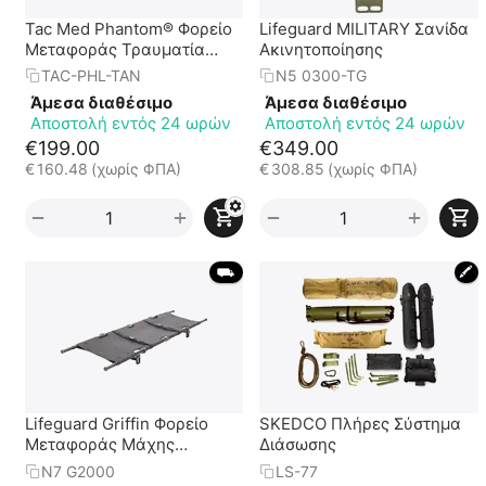
Tac Med Phantom® Φορείο
Lifeguard MILITARY Σανίδα
Μεταφοράς Τραυματία
Ακινητοποίησης
Πεδίου Μάχης με Θήκη
TAC-PHL-TAN
N5 0300-TG
Μεταφοράς
Άμεσα διαθέσιμο
Άμεσα διαθέσιμο
Αποστολή εντός 24 ωρών
Αποστολή εντός 24 ωρών
€
199.00
€
349.00
€
160.48
(χωρίς ΦΠΑ)
€
308.85
(χωρίς ΦΠΑ)
+
+
−
−
 ⛟ 
🖍
Lifeguard Griffin Φορείο
SKEDCO Πλήρες Σύστημα
Μεταφοράς Μάχης
Διάσωσης
Αλουμινίου
N7 G2000
LS-77