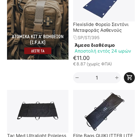
Flexislide Φορείο Σεντόνι
Μεταφοράς Ασθενούς
SP/ST/395
Άμεσα διαθέσιμο
Αποστολή εντός 24 ωρών
€
11.00
€
8.87
(χωρίς ΦΠΑ)
+
−
Tac Med Ultralight Poleless
Elite Bags QUIKLITTER LITE