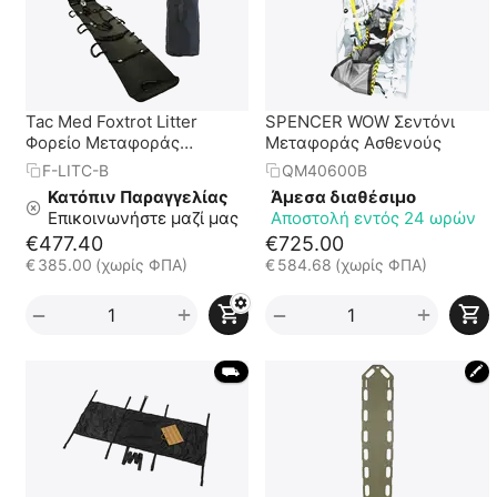
Tac Med Foxtrot Litter
SPENCER WOW Σεντόνι
Φορείο Μεταφοράς
Μεταφοράς Ασθενούς
Τραυματία Πεδίου Μάχης
F-LITC-B
QM40600B
Κατόπιν Παραγγελίας
Άμεσα διαθέσιμο
Επικοινωνήστε μαζί μας
Αποστολή εντός 24 ωρών
€
477.40
€
725.00
€
385.00
(χωρίς ΦΠΑ)
€
584.68
(χωρίς ΦΠΑ)
+
+
−
−
 ⛟ 
🖍