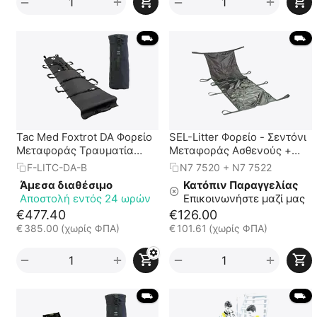
+
+
−
−
 ⛟ 
 ⛟ 
Tac Med Foxtrot DA Φορείο
SEL-Litter Φορείο - Σεντόνι
Μεταφοράς Τραυματία
Μεταφοράς Ασθενούς +
Πεδίου Μάχης
Θήκη μεταφοράς MOLLE
F-LITC-DA-B
N7 7520 + N7 7522
Άμεσα διαθέσιμο
Κατόπιν Παραγγελίας
Αποστολή εντός 24 ωρών
Επικοινωνήστε μαζί μας
€
477.40
€
126.00
€
385.00
(χωρίς ΦΠΑ)
€
101.61
(χωρίς ΦΠΑ)
+
+
−
−
 ⛟ 
 ⛟ 