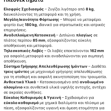
Πλεονεκτήματα
Ελαφρύς Σχεδιασμός
– Ζυγίζει λιγότερο από
8 kg
,
διευκολύνοντας τη μεταφορά και τη χρήση.
Μεγάλη Ικανότητα Φόρτωσης
– Μπορεί να μεταφέρει
φορτίο έως
180 kg
, ιδανικό για στρατιωτικές και ιατρικές
επιχειρήσεις.
Αναδιπλούμενη Κατασκευή
– Διπλώνει
πλαγίως
σε
πλάτος περίπου
85 mm
, εξασφαλίζοντας εύκολη
αποθήκευση και μεταφορά.
Τηλεσκοπικές Λαβές
– Οι λαβές επεκτείνονται
162 mm
για ασφαλή μεταφορά και αναδιπλώνονται για συμπαγή
αποθήκευση.
Σύστημα Γρήγορης Απελευθέρωσης Ιμάντων
– Διαθέτει
τρεις ιμάντες
με μηχανισμό γρήγορης απελευθέρωσης
για τη σταθερή και ασφαλή ακινητοποίηση του τραυματία.
Ανθεκτικά Υλικά
– Κατασκευασμένο από
ανοδιωμένο
αλουμίνιο
και συνθετικά υλικά υψηλής αντοχής, αντέχει
σε ακραίες συνθήκες.
Εύκολος Καθαρισμός & Υγιεινή
– Σχεδιασμένο για
εύκολο καθαρισμό
με χημικά διαλύματα και πλύσιμο με
πίεση, εξασφαλίζοντας υγιεινή και άμεση ετοιμότητα για