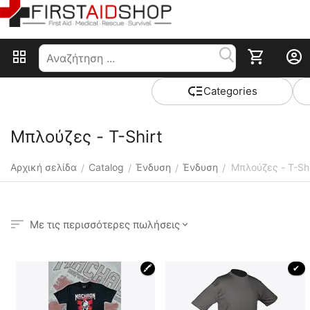
Сategories
Μπλούζες - T-Shirt
Αρχική σελίδα
Catalog
Ένδυση
Ένδυση
Μπλούζες - T-Shi
/
/
/
/
Με τις περισσότερες πωλήσεις
🖍
 ✔ 