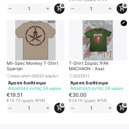
+
+
−
−
🖍
Mil-Spec Monkey T-Shirt
T-Shirt Σειράς IFAK
Spartan
MACHAON - Χακί
msm-shirt-00022-black-l
2023511
Άμεσα διαθέσιμο
Άμεσα διαθέσιμο
Αποστολή εντός 24 ωρών
Αποστολή εντός 24 ωρών
€
19.51
€
30.00
€
15.73
(χωρίς ΦΠΑ)
€
24.19
(χωρίς ΦΠΑ)
+
+
−
−