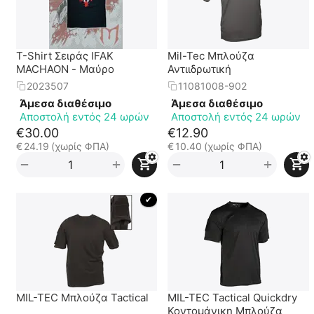
T-Shirt Σειράς IFAK
Mil-Tec Μπλούζα
MACHAON - Μαύρο
Αντιιδρωτική
2023507
11081008-902
Άμεσα διαθέσιμο
Άμεσα διαθέσιμο
Αποστολή εντός 24 ωρών
Αποστολή εντός 24 ωρών
€
30.00
€
12.90
€
24.19
(χωρίς ΦΠΑ)
€
10.40
(χωρίς ΦΠΑ)
+
+
−
−
 ✔ 
MIL-TEC Μπλούζα Tactical
MIL-TEC Tactical Quickdry
Κοντομάνικη Μπλούζα