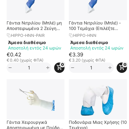
Γάντια Νιτριλίου (Μπλέ) μη
Γάντια Νιτριλίου (Μπλέ) -
Αποστειρωμένα 2 Ζεύγη
100 Τεμάχια (Επιλέξτε
Συσκευασμένα (Επιλέξτε
Μέγεθος)
HIPPO-HNN-PAIR
HIPPO-HNN
Μέγεθος)
Άμεσα διαθέσιμο
Άμεσα διαθέσιμο
Αποστολή εντός 24 ωρών
Αποστολή εντός 24 ωρών
€
0.42
€
3.39
€
0.40
(χωρίς ΦΠΑ)
€
3.20
(χωρίς ΦΠΑ)
+
+
−
−
Γάντια Χειρουργικά
Ποδονάρια Μιας Χρήσης (10
Αποστειρωμένα με Πούδρα
Τεμάχια)