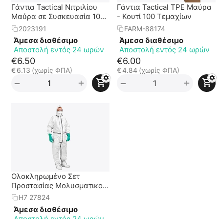
Γάντια Tactical Νιτριλίου
Γάντια Tactical TPE Μαύρα
Μαύρα σε Συσκευασία 100
- Κουτί 100 Τεμαχίων
Τεμαχίων
2023191
FARM-88174
Άμεσα διαθέσιμο
Άμεσα διαθέσιμο
Αποστολή εντός 24 ωρών
Αποστολή εντός 24 ωρών
€
6.50
€
6.00
€
6.13
(χωρίς ΦΠΑ)
€
4.84
(χωρίς ΦΠΑ)
+
+
−
−
Ολοκληρωμένο Σετ
Προστασίας Μολυσματικού
Περιβάλλοντος
H7 27824
Άμεσα διαθέσιμο
Αποστολή εντός 24 ωρών