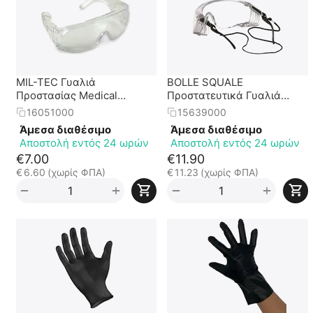
MIL-TEC Γυαλιά
BOLLE SQUALE
Προστασίας Medical
Προστατευτικά Γυαλιά
(EN166:2001)
MEDICAL (EN166 F)
16051000
15639000
Άμεσα διαθέσιμο
Άμεσα διαθέσιμο
Αποστολή εντός 24 ωρών
Αποστολή εντός 24 ωρών
€
7.00
€
11.90
€
6.60
(χωρίς ΦΠΑ)
€
11.23
(χωρίς ΦΠΑ)
+
+
−
−