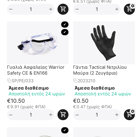
€
6.51
(χωρίς ΦΠΑ)
+
+
−
−
 ✔ 
 ✔ 
Γυαλιά Ασφαλείας Warrior
Γάντια Tactical Νιτριλίου
Safety CE & EN166
Μαύρα (2 Ζευγάρια)
SP/PE/033
2023210
Άμεσα διαθέσιμο
Άμεσα διαθέσιμο
Αποστολή εντός 24 ωρών
Αποστολή εντός 24 ωρών
€
10.50
€
0.50
€
9.91
(χωρίς ΦΠΑ)
€
0.47
(χωρίς ΦΠΑ)
+
+
−
−
 ✔ 