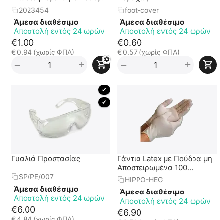
(1 Ζεύγος)
2023454
foot-cover
Άμεσα διαθέσιμο
Άμεσα διαθέσιμο
Αποστολή εντός 24 ωρών
Αποστολή εντός 24 ωρών
€
1.00
€
0.60
€
0.94
(χωρίς ΦΠΑ)
€
0.57
(χωρίς ΦΠΑ)
+
+
−
−
 ✔ 
 ✔ 
Γυαλιά Προστασίας
Γάντια Latex με Πούδρα μη
Αποστειρωμένα 100
Τεμάχια (Επιλέξτε Μέγεθος)
SP/PE/007
HIPPO-HEG
Άμεσα διαθέσιμο
Άμεσα διαθέσιμο
Αποστολή εντός 24 ωρών
Αποστολή εντός 24 ωρών
€
6.00
€
6.90
€
4.84
(χωρίς ΦΠΑ)