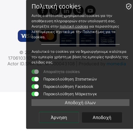
Πολιτική cookies
Αυτός ο ιστότοπος χρησιμοποιεί cookies για την
αποθήκευση πληροφοριών στον υπολογιστή σας.
Ανατρέξτε στην
πολιτική cookies
για περισσότερες
λεπτομέρειες σχετικά με την Πολιτική μας για τα
cookies.
Γάντια Χειρουργικά
Γάντια Latex με Πούδρα μη
Αναλυτικά τα cookies για να δημιουργήσουμε καλύτερα
© 2012 - 2026 FirstAidShop.gr. | Αρ. Γ.Ε.Μ.Η:
Αποστειρωμένα με Πούδρα
Αποστειρωμένα 100
την εμπειρία χρήστη με βάση τις εμπειρίες προβολής της
170610310000 | ΕΟΦ Εταιρεία: 1000007048 | EUDAMED
(1 Ζεύγος)
Τεμάχια (Επιλέξτε Μέγεθος)
2023454
HIPPO-HEG
σελίδας σας.
Actor ID.SNR: EL-IM-000043108 | Produced by
momedia
Άμεσα διαθέσιμο
Άμεσα διαθέσιμο
Απαραίτητα cookies
Αποστολή εντός 24 ωρών
Αποστολή εντός 24 ωρών
Παρακολούθηση Στατιστικών
€
1.00
€
6.90
Παρακολούθηση Facebook
€
0.94
(χωρίς ΦΠΑ)
€
6.51
(χωρίς ΦΠΑ)
Παρακολούθηση Μάρκετινγκ
Αποδοχή όλων
Άρνηση
Αποδοχή