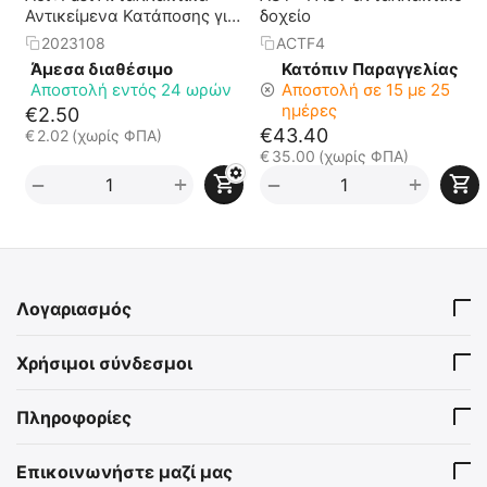
Αντικείμενα Κατάποσης για
δοχείο
Εκπαιδευτική Συσκευή
2023108
ACTF4
Αντιμετώπισης Πνιγμονής
Άμεσα διαθέσιμο
Κατόπιν Παραγγελίας
Αποστολή εντός 24 ωρών
Αποστολή σε 15 με 25
ημέρες
€
2.50
€
43.40
€
2.02
(χωρίς ΦΠΑ)
€
35.00
(χωρίς ΦΠΑ)
+
+
−
−
Λογαριασμός
Χρήσιμοι σύνδεσμοι
Πληροφορίες
Επικοινωνήστε μαζί μας