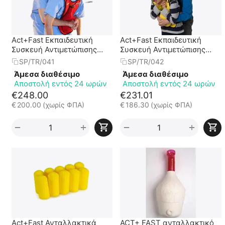
Act+Fast Εκπαιδευτική
Act+Fast Εκπαιδευτική
Συσκευή Αντιμετώπισης
Συσκευή Αντιμετώπισης
Πνιγμονής από Κατάποση
Πνιγμονής από Κατάποση
SP/TR/041
SP/TR/042
Αντικειμένου για Ενήλικες
Αντικειμένου για Παιδιά
Άμεσα διαθέσιμο
Άμεσα διαθέσιμο
Αποστολή εντός 24 ωρών
Αποστολή εντός 24 ωρών
€
248.00
€
231.01
€
200.00
(χωρίς ΦΠΑ)
€
186.30
(χωρίς ΦΠΑ)
+
+
−
−
Act+Fast Ανταλλακτικά
ACT+ FAST ανταλλακτικό