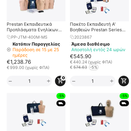
Prestan Εκπαιδευτικά
Πακέτο Εκπαιδευτή Α'
Προπλάσματα Ενηλίκων
Βοηθειών Prestan Series
Jaw Thrust (Πακέτο των 4)
2000 + Εκπ. Απινιδωτής
PP-JTM-400M-MS
2023867
Prestan UltraTrainer
Κατόπιν Παραγγελίας
Άμεσα διαθέσιμο
Παράδοση σε 15 με 25
Αποστολή εντός 24 ωρών
ημέρες
€
545.90
€
1,238.76
€
440.24
(χωρίς ΦΠΑ)
€
574.63
-5%
€
999.00
(χωρίς ΦΠΑ)
+
+
−
−
-5%
-5%
 ⛟ 
 ⛟ 