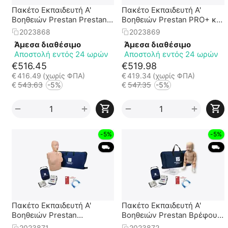
Πακέτο Εκπαιδευτή Α'
Πακέτο Εκπαιδευτή Α'
Βοηθειών Prestan Prestan
Βοηθειών Prestan PRO+ και
Jaw Thrust + Εκπ.
Εκπ. Απινιδωτής Prestan
2023868
2023869
Απινιδωτής Prestan
UltraTrainer
Άμεσα διαθέσιμο
Άμεσα διαθέσιμο
UltraTrainer
Αποστολή εντός 24 ωρών
Αποστολή εντός 24 ωρών
€
516.45
€
519.98
€
416.49
(χωρίς ΦΠΑ)
€
419.34
(χωρίς ΦΠΑ)
€
543.63
-5%
€
547.35
-5%
+
+
−
−
-5%
-5%
 ⛟ 
 ⛟ 
Πακέτο Εκπαιδευτή Α'
Πακέτο Εκπαιδευτή Α'
Βοηθειών Prestan
Βοηθειών Prestan Βρέφους
Γυναικείο + Εκπ.
+ Εκπ. Απινιδωτής Prestan
2023871
2023872