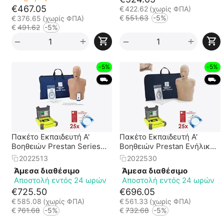
€
467.05
€
422.62
(χωρίς ΦΠΑ)
€
551.63
-5%
€
376.65
(χωρίς ΦΠΑ)
€
491.62
-5%
+
+
−
−
-5%
-5%
 ⛟ 
 ⛟ 
Πακέτο Εκπαιδευτή Α'
Πακέτο Εκπαιδευτή Α'
Βοηθειών Prestan Series
Βοηθειών Prestan Ενήλικα
2000 + Εκπ. Απινιδωτής
Jaw Thrust + Εκπ.
2022513
2022530
XFT-120G
Απινιδωτής XFT-120G
Άμεσα διαθέσιμο
Άμεσα διαθέσιμο
Αποστολή εντός 24 ωρών
Αποστολή εντός 24 ωρών
€
725.50
€
696.05
€
585.08
(χωρίς ΦΠΑ)
€
561.33
(χωρίς ΦΠΑ)
€
761.68
-5%
€
732.68
-5%