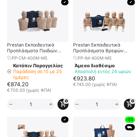
 ✔ 
 ✔ 
Prestan Εκπαιδευτικά
Prestan Εκπαιδευτικά
Προπλάσματα Παιδιών
Προπλάσματα Βρεφών
(Πακέτο των 4)
(Πακέτο των 4)
PP-CM-400M-MS
PP-IM-400M-MS
Κατόπιν Παραγγελίας
Άμεσα διαθέσιμο
Παράδοση σε 15 με 25
Αποστολή εντός 24 ωρών
ημέρες
€
923.80
€
874.20
€
745.00
(χωρίς ΦΠΑ)
€
705.00
(χωρίς ΦΠΑ)
+
+
−
−
 ✔ 
-5%
 ⛟ 