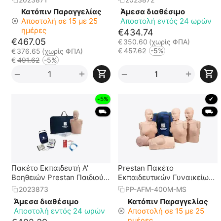
Απινιδωτής Prestan
UltraTrainer
Κατόπιν Παραγγελίας
Άμεσα διαθέσιμο
UltraTrainer
Αποστολή σε 15 με 25
Αποστολή εντός 24 ωρών
ημέρες
€
434.74
€
467.05
€
350.60
(χωρίς ΦΠΑ)
€
457.62
-5%
€
376.65
(χωρίς ΦΠΑ)
€
491.62
-5%
+
+
−
−
-5%
 ✔ 
 ⛟ 
 ⛟ 
Πακέτο Εκπαιδευτή Α'
Prestan Πακέτο
Βοηθειών Prestan Παιδιού +
Εκπαιδευτικών Γυναικείων
Εκπ. Απινιδωτής Prestan
Προπλασμάτων (4
2023873
PP-AFM-400M-MS
UltraTrainer
Ενήλικες) με Led
Άμεσα διαθέσιμο
Κατόπιν Παραγγελίας
Μετρονόμο και Τσάντα
Αποστολή εντός 24 ωρών
Αποστολή σε 15 με 25
Μεταφοράς.
ημέρες