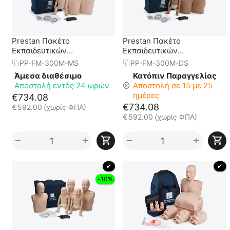
Prestan Πακέτο
Prestan Πακέτο
Εκπαιδευτικών
Εκπαιδευτικών
Προπλασμάτων (1 ενήλικα
Προπλασμάτων (1 ενήλικα
PP-FM-300M-MS
PP-FM-300M-DS
- 1 παιδικό - 1 βρέφος)
- 1 παιδικό - 1 βρέφος)
Άμεσα διαθέσιμο
Κατόπιν Παραγγελίας
Αποστολή εντός 24 ωρών
Αποστολή σε 15 με 25
ημέρες
€
734.08
€
734.08
€
592.00
(χωρίς ΦΠΑ)
€
592.00
(χωρίς ΦΠΑ)
+
+
−
−
 ✔ 
 ✔ 
-10%