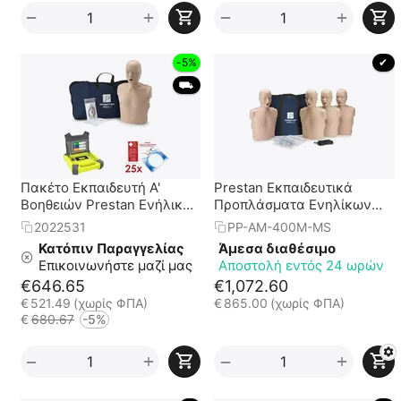
+
+
−
−
-5%
 ✔ 
 ⛟ 
Πακέτο Εκπαιδευτή Α'
Prestan Εκπαιδευτικά
Βοηθειών Prestan Ενήλικα
Προπλάσματα Ενηλίκων
Βασικό + Εκπ. Απινιδωτής
(Πακέτο των 4)
2022531
PP-AM-400M-MS
XFT-120G
Κατόπιν Παραγγελίας
Άμεσα διαθέσιμο
Επικοινωνήστε μαζί μας
Αποστολή εντός 24 ωρών
€
646.65
€
1,072.60
€
521.49
(χωρίς ΦΠΑ)
€
865.00
(χωρίς ΦΠΑ)
€
680.67
-5%
+
+
−
−