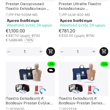
Prestan Οικογενειακό
Prestan Ultralite Πακέτο
Πακέτο Εκπαιδευτικών
Εκπαιδευτικών
Προπλασμάτων (2
Προπλασμάτων (4
PP-FM-500M-MS
PP-ULM-400-MS
ενηλίκων - 2 βρεφών - 1
Ενήλικες)
Άμεσα διαθέσιμο
Άμεσα διαθέσιμο
παιδιού)
Αποστολή εντός 24 ωρών
Αποστολή εντός 24 ωρών
€
1,100.00
€
781.20
€
887.10
(χωρίς ΦΠΑ)
€
630.00
(χωρίς ΦΠΑ)
€
1,220.00
-10%
+
+
−
−
-5%
-5%
 ⛟ 
Πακέτο Εκπαιδευτή Α'
Πακέτο Εκπαιδευτή Α'
Βοηθειών Prestan Ενήλικα
Βοηθειών Prestan Series
Βασικό + Εκπ. Απινιδωτής
2000 + Εκπ. Απινιδωτής
2020630
2022519