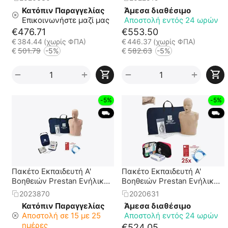
XFT-120C+
XFT-120C+
Κατόπιν Παραγγελίας
Άμεσα διαθέσιμο
Επικοινωνήστε μαζί μας
Αποστολή εντός 24 ωρών
€
476.71
€
553.50
€
384.44
(χωρίς ΦΠΑ)
€
446.37
(χωρίς ΦΠΑ)
€
501.79
-5%
€
582.63
-5%
+
+
−
−
-5%
-5%
 ⛟ 
 ⛟ 
Πακέτο Εκπαιδευτή Α'
Πακέτο Εκπαιδευτή Α'
Βοηθειών Prestan Ενήλικα
Βοηθειών Prestan Ενήλικα
+ Εκπ. Απινιδωτής Prestan
Jaw Thrust + Εκπ.
2023870
2020631
UltraTrainer
Απινιδωτής XFT-120C+
Κατόπιν Παραγγελίας
Άμεσα διαθέσιμο
Αποστολή σε 15 με 25
Αποστολή εντός 24 ωρών
ημέρες
€
524.05