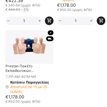
€
422.39
€
1,178.00
€
340.64
(χωρίς ΦΠΑ)
€
444.63
-5%
€
950.00
(χωρίς ΦΠΑ)
+
+
−
−
 ✔ 
 ⛟ 
Prestan Πακέτο
Εκπαιδευτικών
Προπλασμάτων (2
PP-AM-401M-MS
Γυναικεία, 2 Ενήλικα) με
Κατόπιν Παραγγελίας
Led Μετρονόμο και Τσάντα
Αποστολή σε 15 με 25
Μεταφοράς
ημέρες
€
1,178.00
€
950.00
(χωρίς ΦΠΑ)