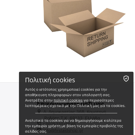
Πολιτική cookies
Αυτός ο ιστότοπος χρησιμοποιεί cookies για την
αποθήκευση πληροφοριών στον υπολογιστή σας.
Ανατρέξτε στην
πολιτική cookies
για περισσότερες
Επικοινωνήστε μαζί μας
λεπτομέρειες σχετικά με την Πολιτική μας για τα cookies.
Λ. Δημοκρατίας 36Β, Κομοτηνή
Ροδόπη,Τ.Κ. 69133, Ελλάδα
Αναλυτικά τα cookies για να δημιουργήσουμε καλύτερα
+302531071946
την εμπειρία χρήστη με βάση τις εμπειρίες προβολής της
info@firstaidshop.gr
σελίδας σας.