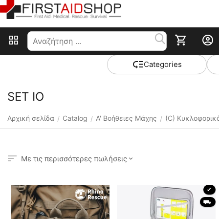
Сategories
SET IO
Αρχική σελίδα
Catalog
Α' Βοήθειες Μάχης
(C) Κυκλοφορικ
/
/
/
Με τις περισσότερες πωλήσεις
 ✔ 
 ⛟ 