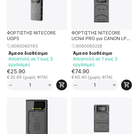
ΦΟΡΤΙΣΤΗΣ NITECORE
ΦΟΡΤΙΣΤΗΣ NITECORE
UGP5
UCN4 PRO για CANON LP-
E4, LP-E4N, LP-E19
9060060193
9060060228
Άμεσα διαθέσιμο
Άμεσα διαθέσιμο
Αποστολή σε 1 εως 3
Αποστολή σε 1 εως 3
εργάσιμες
εργάσιμες
€
25.90
€
74.90
€
20.89
(χωρίς ΦΠΑ)
€
60.40
(χωρίς ΦΠΑ)
+
+
−
−