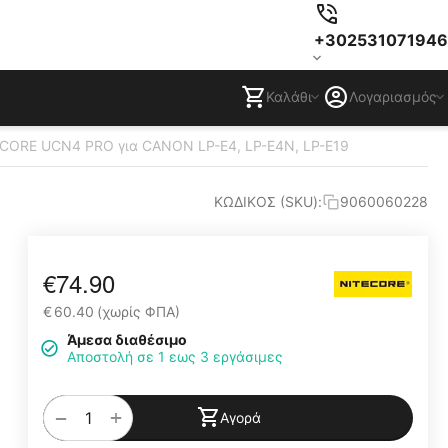
+302531071946
Καλάθι
Λογαριασμός
CORE UCN4 PRO για CANON LP-E4, LP-E4N, LP-E19
ΚΩΔΙΚΟΣ (SKU):
9060060228
€
74.90
€
60.40
(χωρίς ΦΠΑ)
Άμεσα διαθέσιμο
Αποστολή σε 1 εως 3 εργάσιμες
+
−
Αγορά