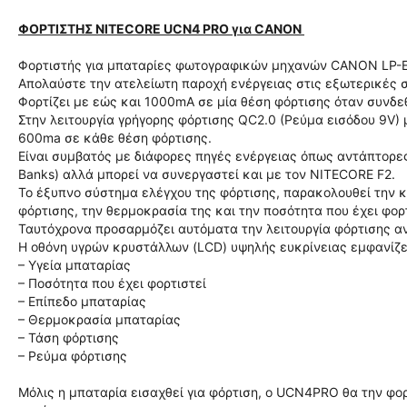
ΦΟΡΤΙΣΤΗΣ NITECORE UCN4 PRO για CANON
Φορτιστής για μπαταρίες φωτογραφικών μηχανών CANON LP-E19
Απολαύστε την ατελείωτη παροχή ενέργειας στις εξωτερικές 
Φορτίζει με εώς και 1000mA σε μία θέση φόρτισης όταν συνδε
Στην λειτουργία γρήγορης φόρτισης QC2.0 (Ρεύμα εισόδου 9V) 
600ma σε κάθε θέση φόρτισης.
Είναι συμβατός με διάφορες πηγές ενέργειας όπως αντάπτορε
Banks) αλλά μπορεί να συνεργαστεί και με τον NITECORE F2.
Το έξυπνο σύστημα ελέγχου της φόρτισης, παρακολουθεί την κ
φόρτισης, την θερμοκρασία της και την ποσότητα που έχει φορτ
Ταυτόχρονα προσαρμόζει αυτόματα την λειτουργία φόρτισης α
Η οθόνη υγρών κρυστάλλων (LCD) υψηλής ευκρίνειας εμφανίζει
– Υγεία μπαταρίας
– Ποσότητα που έχει φορτιστεί
– Επίπεδο μπαταρίας
– Θερμοκρασία μπαταρίας
– Τάση φόρτισης
– Ρεύμα φόρτισης
Μόλις η μπαταρία εισαχθεί για φόρτιση, ο UCN4PRO θα την φορ