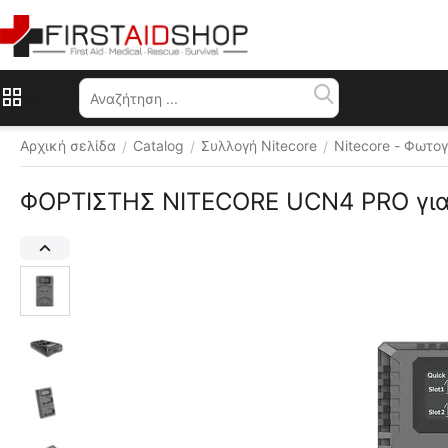
Μενού
Αρχική σελίδα
Catalog
Συλλογή Nitecore
Nitecore - Φωτο
/
/
/
ΦΟΡΤΙΣΤΗΣ NITECORE UCN4 PRO για