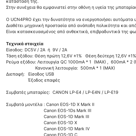
κατάσταση της.
Στην συνέχεια θα εμφανιστεί στην οθόνη η υγεία της μπαταρία
Ο UCN4PRO έχει την δυνατότητα να ενεργοποιήσει αυτόματα 
Διαθέτει μηχανική προστασία από ανάποδη πολικότητα και α
Είναι κατασκευασμένος από ανθεκτικά, επιβραδυντικά της φω
Τεχνικά στοιχεία
Είσοδος: DC5V / 2A ή 9V / 2A
Τάση εξόδου: Θέση πρώτη 12,6V ±1% Θέση δεύτερη 12,6V ±1%
Ρεύμα εξόδου: Λειτουργία QC 1000mA * 1 (MAX) , 600mA * 2 
Κανονική λειτουργία: 500mA * 1 (MAX)
Διεπαφή: Είσοδος USB
Έξοδος επαφές
Συμβατές μπαταρίες: CANON LP-E4 / LP-E4N / LP-E19
Συμβατά μοντέλα : Canon EOS-1D X Mark II
Canon EOS-1Ds Mark III
Canon EOS-1D Mark III
Canon EOS-1D X
Canon EOS-1D Mark IV
Canon EOS-1D C