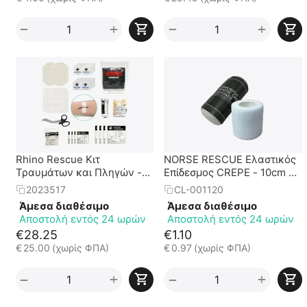
+
+
−
−
Rhino Rescue Κιτ
NORSE RESCUE Ελαστικός
Τραυμάτων και Πληγών -
Επίδεσμος CREPE - 10cm x
Wound Closure Kit
4.5m
2023517
CL-001120
Άμεσα διαθέσιμο
Άμεσα διαθέσιμο
Αποστολή εντός 24 ωρών
Αποστολή εντός 24 ωρών
€
28.25
€
1.10
€
25.00
(χωρίς ΦΠΑ)
€
0.97
(χωρίς ΦΠΑ)
+
+
−
−