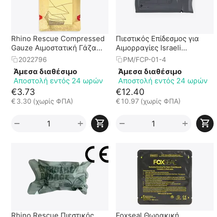
Rhino Rescue Compressed
Πιεστικός Επίδεσμος για
Gauze Αιμοστατική Γάζα
Αιμορραγίες Israeli
Εμποτισμού Z-Fold -
Emergency Bandage 4"
2022796
PM/FCP-01-4
Αποστειρωμένη
FCP-01 || 10cm
Άμεσα διαθέσιμο
Άμεσα διαθέσιμο
Αποστολή εντός 24 ωρών
Αποστολή εντός 24 ωρών
€
3.73
€
12.40
€
3.30
(χωρίς ΦΠΑ)
€
10.97
(χωρίς ΦΠΑ)
+
+
−
−
Rhino Rescue Πιεστικός
Foxseal Θωρακική