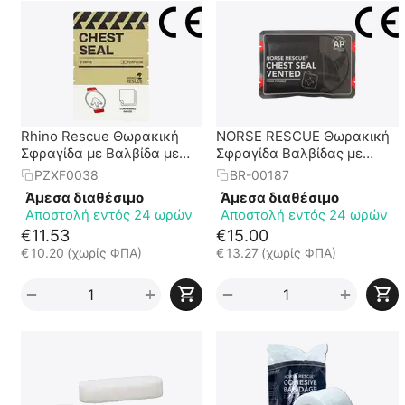
Rhino Rescue Θωρακική
NORSE RESCUE Θωρακική
Σφραγίδα με Βαλβίδα με
Σφραγίδα Βαλβίδας με
τρεις(3) Οπές
Τέσσερις
Οπές CR-CS05
PZXF0038
BR-00187
Άμεσα διαθέσιμο
Άμεσα διαθέσιμο
Αποστολή εντός 24 ωρών
Αποστολή εντός 24 ωρών
€
11.53
€
15.00
€
10.20
(χωρίς ΦΠΑ)
€
13.27
(χωρίς ΦΠΑ)
+
+
−
−