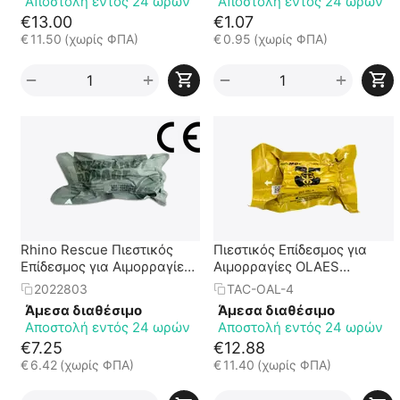
Αποστολή εντός 24 ωρών
Αποστολή εντός 24 ωρών
€
13.00
€
1.07
€
11.50
(χωρίς ΦΠΑ)
€
0.95
(χωρίς ΦΠΑ)
+
+
−
−
Rhino Rescue Πιεστικός
Πιεστικός Επίδεσμος για
Επίδεσμος για Αιμορραγίες
Αιμορραγίες OLAES
Emergency Bandage 6" ||
MODULAR BANDAGE 10cm
2022803
TAC-OAL-4
15cm (Τύπου Israeli)
σε Κυλινδρική Συσκευασία
Άμεσα διαθέσιμο
Άμεσα διαθέσιμο
Αποστολή εντός 24 ωρών
Αποστολή εντός 24 ωρών
€
7.25
€
12.88
€
6.42
(χωρίς ΦΠΑ)
€
11.40
(χωρίς ΦΠΑ)