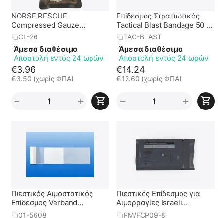
NORSE RESCUE
Επίδεσμος Στρατιωτικός
Compressed Gauze
Tactical Blast Bandage 50 x
Αιμοστατική Γάζα
50cm - Κυλινδρική
CL-26
TAC-BLAST
Εμποτισμού - Z-Fold
Συσκευασία
Άμεσα διαθέσιμο
Άμεσα διαθέσιμο
Αποστολή εντός 24 ωρών
Αποστολή εντός 24 ωρών
€
3.96
€
14.24
€
3.50
(χωρίς ΦΠΑ)
€
12.60
(χωρίς ΦΠΑ)
+
+
−
−
Πιεστικός Αιμοστατικός
Πιεστικός Επίδεσμος για
Επίδεσμος Verband
Αιμορραγίες Israeli
Ambulance
Emergency Bandage 8"
01-5608
PM/FCP09-8