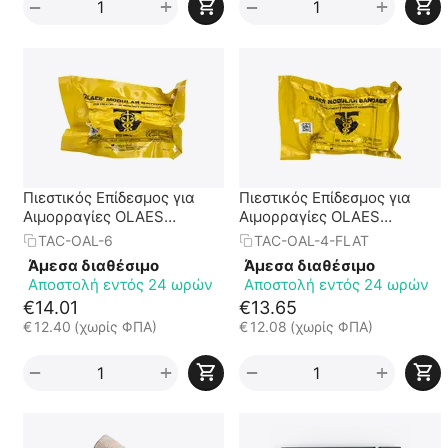
+
+
−
−
Πιεστικός Επίδεσμος για
Πιεστικός Επίδεσμος για
Αιμορραγίες OLAES
Αιμορραγίες OLAES
MODULAR BANDAGE 6" ||
MODULAR BANDAGE 4" ||
TAC-OAL-6
TAC-OAL-4-FLAT
Κυλινδρική Συσκευασία
Επίπεδη Συσκευασία
Άμεσα διαθέσιμο
Άμεσα διαθέσιμο
Αποστολή εντός 24 ωρών
Αποστολή εντός 24 ωρών
€
14.01
€
13.65
€
12.40
(χωρίς ΦΠΑ)
€
12.08
(χωρίς ΦΠΑ)
+
+
−
−