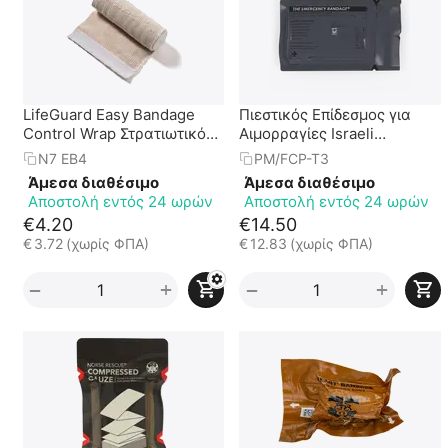
LifeGuard Easy Bandage
Πιεστικός Επίδεσμος για
Control Wrap Στρατιωτικός
Αιμορραγίες Israeli
Πιεστικός Ελαστικός
Emergency Bandage 4"
N7 EB4
PM/FCP-T3
Επίδεσμος
FCP-T3 || 10cm
Άμεσα διαθέσιμο
Άμεσα διαθέσιμο
Αποστολή εντός 24 ωρών
Αποστολή εντός 24 ωρών
€
4.20
€
14.50
€
3.72
(χωρίς ΦΠΑ)
€
12.83
(χωρίς ΦΠΑ)
+
+
−
−