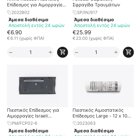
Επίδεσμος για Αιμορραγίες
Σφραγίδα Τραυμάτων
Emergency Bandage 4" ||
2022802
SP/IN/917
10cm (Τύπου Israeli)
Άμεσα διαθέσιμο
Άμεσα διαθέσιμο
Αποστολή εντός 24 ωρών
Αποστολή εντός 24 ωρών
€
6.90
€
25.99
€
6.11
(χωρίς ΦΠΑ)
€
23.00
(χωρίς ΦΠΑ)
+
+
−
−
Πιεστικός Επίδεσμος για
Πιεστικός Αιμοστατικός
Αιμορραγίες Israeli
Επίδεσμος Large - 12 x 10
Emergency Bandage 6"
cm
PM/FCP02-6
2023063
FCP-02 || 15cm
Άμεσα διαθέσιμο
Άμεσα διαθέσιμο