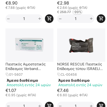
€
8.90
€
2.98
€
7.88
(χωρίς ΦΠΑ)
€
2.64
(χωρίς ΦΠΑ)
€
258.77
-99%
+
+
−
−
Πιεστικός Αιμοστατικός
NORSE RESCUE Πιεστικός
Επίδεσμος Verband
Επίδεσμος τύπου ISRAELI
Ambulance Large - 10 x12
για Αιμορραγίες Trauma
01-5607
CL-00456
cm
Bandage 4" 10cm
Άμεσα διαθέσιμο
Άμεσα διαθέσιμο
Αποστολή εντός 24 ωρών
Αποστολή εντός 24 ωρών
€
1.07
€
7.46
€
0.95
(χωρίς ΦΠΑ)
€
6.60
(χωρίς ΦΠΑ)
+
+
−
−