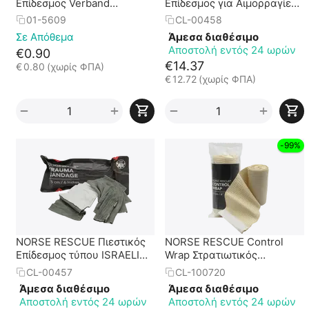
Επίδεσμος Verband
Επίδεσμος για Αιμορραγίες
Ambulance
Trauma Bandage 8"
01-5609
CL-00458
Abdominal || 30cm x 30cm
Σε Απόθεμα
Άμεσα διαθέσιμο
Αποστολή εντός 24 ωρών
€
0.90
€
14.37
€
0.80
(χωρίς ΦΠΑ)
€
12.72
(χωρίς ΦΠΑ)
+
+
−
−
-99%
NORSE RESCUE Πιεστικός
NORSE RESCUE Control
Επίδεσμος τύπου ISRAELI
Wrap Στρατιωτικός
για Αιμορραγίες Trauma
Πιεστικός Ελαστικός
CL-00457
CL-100720
Bandage 6" 15cm
Επίδεσμος 4"
Άμεσα διαθέσιμο
Άμεσα διαθέσιμο
Αποστολή εντός 24 ωρών
Αποστολή εντός 24 ωρών