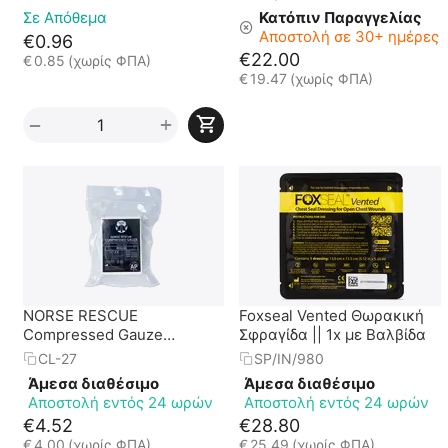
FCP-09 || 30cm x 30cm
Σε Απόθεμα
Κατόπιν Παραγγελίας
Αποστολή σε 30+ ημέρες
€
0.96
€
22.00
€
0.85
(χωρίς ΦΠΑ)
€
19.47
(χωρίς ΦΠΑ)
+
−
NORSE RESCUE
Foxseal Vented Θωρακική
Compressed Gauze
Σφραγίδα || 1x με Βαλβίδα
Αιμοστατική Γάζα
CL-27
SP/IN/980
Εμποτισμού - Rolled
Άμεσα διαθέσιμο
Άμεσα διαθέσιμο
Αποστολή εντός 24 ωρών
Αποστολή εντός 24 ωρών
€
4.52
€
28.80
€
4.00
(χωρίς ΦΠΑ)
€
25.49
(χωρίς ΦΠΑ)