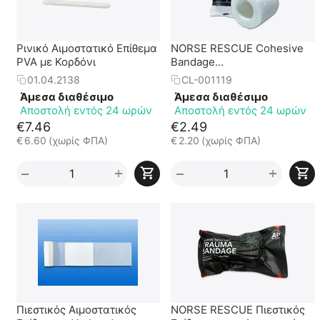
Ρινικό Αιμοστατικό Επίθεμα
NORSE RESCUE Cohesive
PVA με Κορδόνι
Bandage
Αυτοσυγκρατούμενος
01.04.2138
CL-001119
Επίδεσμος - 7.5cm x 4.5m
Άμεσα διαθέσιμο
Άμεσα διαθέσιμο
Αποστολή εντός 24 ωρών
Αποστολή εντός 24 ωρών
€
7.46
€
2.49
€
6.60
(χωρίς ΦΠΑ)
€
2.20
(χωρίς ΦΠΑ)
+
+
−
−
Πιεστικός Αιμοστατικός
NORSE RESCUE Πιεστικός