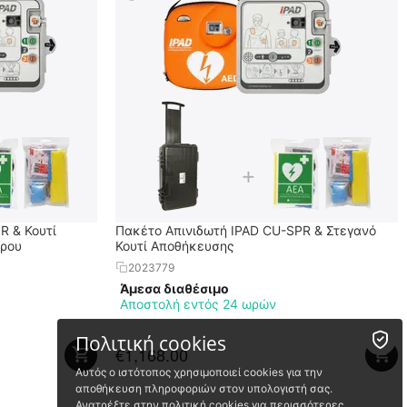
R & Κουτί
Πακέτο Απινιδωτή IPAD CU-SPR & Στεγανό
ρου
Κουτί Αποθήκευσης
2023779
Άμεσα διαθέσιμο
Αποστολή εντός 24 ωρών
Πολιτική cookies
€
1,168.00
Αυτός ο ιστότοπος χρησιμοποιεί cookies για την
αποθήκευση πληροφοριών στον υπολογιστή σας.
Ανατρέξτε στην
πολιτική cookies
για περισσότερες