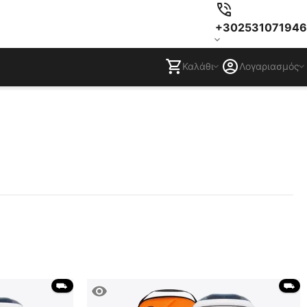
+302531071946
Καλάθι
Λογαριασμός
 ⛟ 
 ⛟ 