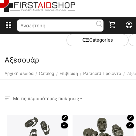
Сategories
Αξεσουάρ
Αρχική σελίδα
Catalog
Επιβίωση
Paracord Προϊόντα
Αξε
/
/
/
/
Με τις περισσότερες πωλήσεις
🖍
🖍
 ✔ 
 ✔ 