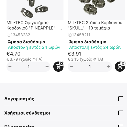
MIL-TEC Σφιγκτήρας
MIL-TEC Στόπερ Κορδονιού
Κορδονιού "PINEAPPLE" -
"SKULL" - 10 τεμάχια
10 τεμάχια
13458232
13458211
Άμεσα διαθέσιμο
Άμεσα διαθέσιμο
Αποστολή εντός 24 ωρών
Αποστολή εντός 24 ωρών
€
4.70
€
3.91
€
3.79
(χωρίς ΦΠΑ)
€
3.15
(χωρίς ΦΠΑ)
+
+
−
−
Λογαριασμός
Χρήσιμοι σύνδεσμοι