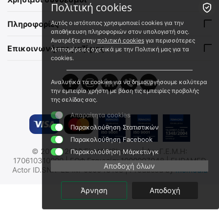
Πολιτική cookies
Πληροφορίες
Αυτός ο ιστότοπος χρησιμοποιεί cookies για την
αποθήκευση πληροφοριών στον υπολογιστή σας.
Ανατρέξτε στην
πολιτική cookies
για περισσότερες
Επικοινωνήστε μαζί μας
λεπτομέρειες σχετικά με την Πολιτική μας για τα
cookies.
Αναλυτικά τα cookies για να δημιουργήσουμε καλύτερα
την εμπειρία χρήστη με βάση τις εμπειρίες προβολής
της σελίδας σας.
Απαραίτητα cookies
Παρακολούθηση Στατιστικών
Παρακολούθηση Facebook
© 2012 - 2026 FirstAidShop.gr. | Αρ. Γ.Ε.Μ.Η:
Παρακολούθηση Μάρκετινγκ
170610310000 | ΕΟΦ Εταιρεία: 1000007048 | EUDAMED
Αποδοχή όλων
Actor ID.SNR: EL-IM-000043108 | Produced by
momedia
Άρνηση
Αποδοχή