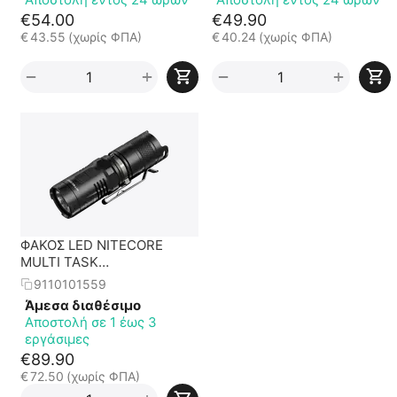
€
54.00
€
49.90
€
43.55
(χωρίς ΦΠΑ)
€
40.24
(χωρίς ΦΠΑ)
+
+
−
−
ΦΑΚΟΣ LED NITECORE
MULTI TASK
MT10C+LMA1+IMR18350A
9110101559
Άμεσα διαθέσιμο
Αποστολή σε 1 έως 3
εργάσιμες
€
89.90
€
72.50
(χωρίς ΦΠΑ)