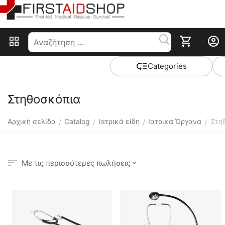
Сategories
Στηθοσκόπια
Αρχική σελίδα
Catalog
Ιατρικά είδη
Ιατρικά Όργανα
Στη
/
/
/
/
Με τις περισσότερες πωλήσεις