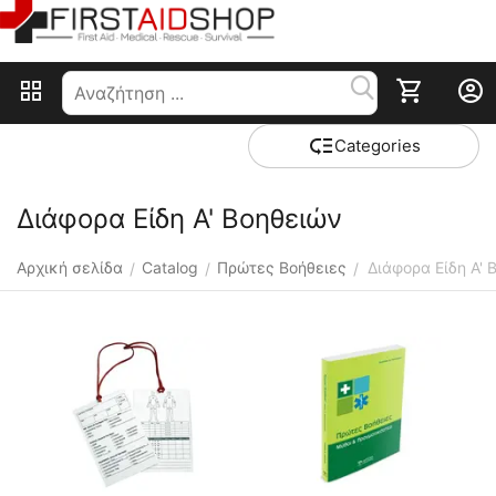
Сategories
Διάφορα Είδη Α' Βοηθειών
Αρχική σελίδα
Catalog
Πρώτες Βοήθειες
Διάφορα Είδη Α' 
/
/
/