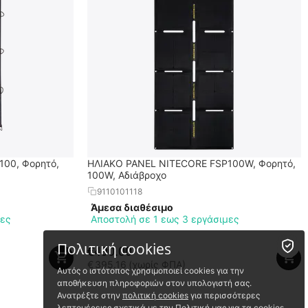
00, Φορητό,
ΗΛΙΑΚΟ PANEL NITECORE FSP100W, Φορητό,
100W, Αδιάβροχο
9110101118
Άμεσα διαθέσιμο
μες
Αποστολή σε 1 εως 3 εργάσιμες
Πολιτική cookies
€
490.00
€
395.16
(χωρίς ΦΠΑ)
Αυτός ο ιστότοπος χρησιμοποιεί cookies για την
αποθήκευση πληροφοριών στον υπολογιστή σας.
Ανατρέξτε στην
πολιτική cookies
για περισσότερες
λεπτομέρειες σχετικά με την Πολιτική μας για τα cookies.