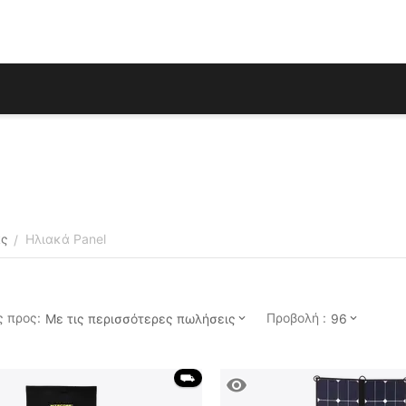
ας
Ηλιακά Panel
/
 προς:
Προβολή :
Με τις περισσότερες πωλήσεις
96
 ⛟ 