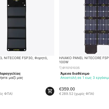
L NITECORE FSP30, Φορητό,
ΗΛΙΑΚΟ PANEL NITECORE FSP1
100W
9110101035
Παραγγελίας
Άμεσα διαθέσιμο
ήστε μαζί μας
Αποστολή σε 1 εως 3 εργάσι
€
359.00
ίς ΦΠΑ)
€
289.52
(χωρίς ΦΠΑ)