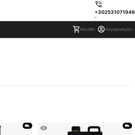
+302531071946
Καλάθι
Λογαριασμός
 ⛟ 
 ⛟ 