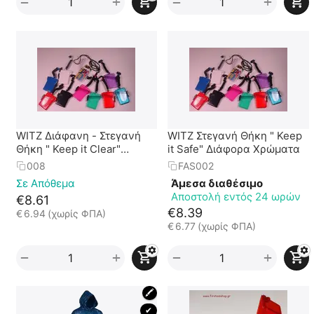
+
+
−
−
WITZ Διάφανη - Στεγανή
WITZ Στεγανή Θήκη " Keep
Θήκη " Keep it Clear"
it Safe" Διάφορα Χρώματα
Διάφορες Αποχρώσεις
008
FAS002
Σε Απόθεμα
Άμεσα διαθέσιμο
Αποστολή εντός 24 ωρών
€
8.61
€
8.39
€
6.94
(χωρίς ΦΠΑ)
€
6.77
(χωρίς ΦΠΑ)
+
+
−
−
🖍
 ✔ 