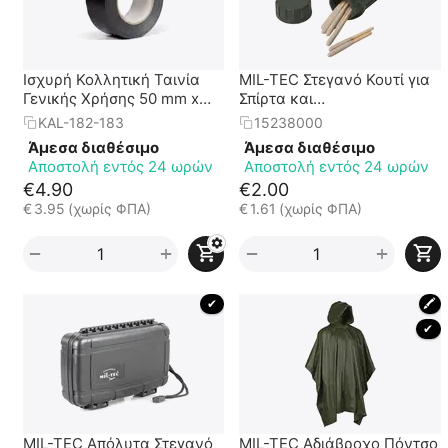
Ισχυρή Κολλητική Ταινία
MIL-TEC Στεγανό Κουτί για
Γενικής Χρήσης 50 mm x
Σπίρτα και
10m
Μικροαντικείμενα
KAL-182-183
15238000
Άμεσα διαθέσιμο
Άμεσα διαθέσιμο
Αποστολή εντός 24 ωρών
Αποστολή εντός 24 ωρών
€
4.90
€
2.00
€
3.95
(χωρίς ΦΠΑ)
€
1.61
(χωρίς ΦΠΑ)
+
+
−
−
 ✔ 
🖍
 ✔ 
MIL-TEC Απόλυτα Στεγανό
MIL-TEC Αδιάβροχο Πόντσο