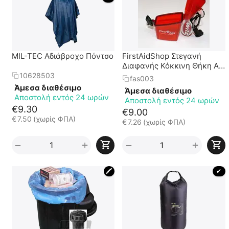
MIL-TEC Αδιάβροχο Πόντσο
FirstAidShop Στεγανή
Διαφανής Κόκκινη Θήκη Α'
Βοηθειών
10628503
fas003
Άμεσα διαθέσιμο
Άμεσα διαθέσιμο
Αποστολή εντός 24 ωρών
Αποστολή εντός 24 ωρών
€
9.30
€
9.00
€
7.50
(χωρίς ΦΠΑ)
€
7.26
(χωρίς ΦΠΑ)
+
+
−
−
🖍
 ✔ 