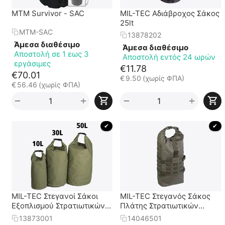
MTM Survivor - SAC
MIL-TEC Αδιάβροχος Σάκος
25lt
MTM-SAC
13878202
Άμεσα διαθέσιμο
Άμεσα διαθέσιμο
Αποστολή σε 1 εως 3
Αποστολή εντός 24 ωρών
εργάσιμες
€
11.78
€
70.01
€
9.50
(χωρίς ΦΠΑ)
€
56.46
(χωρίς ΦΠΑ)
+
+
−
−
 ✔ 
 ✔ 
MIL-TEC Στεγανοί Σάκοι
MIL-TEC Στεγανός Σάκος
Εξοπλισμού Στρατιωτικών
Πλάτης Στρατιωτικών
Προδιαγραφών σε 2
Προδιαγραφών
13873001
14046501
Χρώματα και 3 Μεγέθη