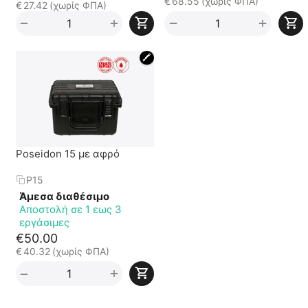
€
68.55
(χωρίς ΦΠΑ)
€
27.42
(χωρίς ΦΠΑ)
+
+
−
−
🖍
Poseidon 15 με αφρό
P15
Άμεσα διαθέσιμο
Αποστολή σε 1 εως 3
εργάσιμες
€
50.00
€
40.32
(χωρίς ΦΠΑ)
+
−