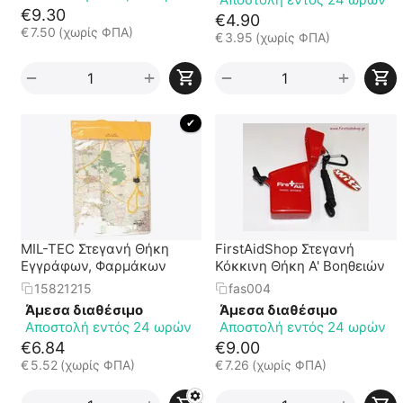
€
9.30
€
4.90
€
7.50
(χωρίς ΦΠΑ)
€
3.95
(χωρίς ΦΠΑ)
+
+
−
−
 ✔ 
MIL-TEC Στεγανή Θήκη
FirstAidShop Στεγανή
Εγγράφων, Φαρμάκων
Κόκκινη Θήκη Α' Βοηθειών
15821215
fas004
Άμεσα διαθέσιμο
Άμεσα διαθέσιμο
Αποστολή εντός 24 ωρών
Αποστολή εντός 24 ωρών
€
6.84
€
9.00
€
5.52
(χωρίς ΦΠΑ)
€
7.26
(χωρίς ΦΠΑ)