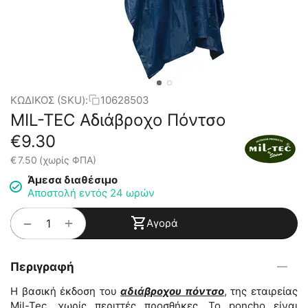
ΚΩΔΙΚΟΣ (SKU):
10628503
MIL-TEC Αδιάβροχο Πόντσο
€
9.30
€
7.50
(χωρίς ΦΠΑ)
Άμεσα διαθέσιμο
Αποστολή εντός 24 ωρών
+
−
Αγορά
Περιγραφή
Η βασική έκδοση του
αδιάβροχου πόντσο
, της εταιρείας
Mil-Tec, χωρίς περιττές προσθήκες. Το poncho είναι