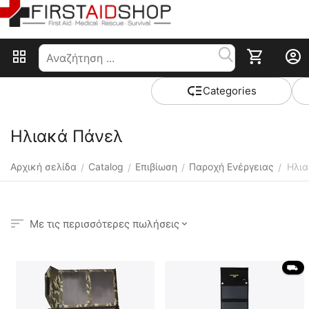
Сategories
Ηλιακά Πάνελ
Αρχική σελίδα
Catalog
Επιβίωση
Παροχή Ενέργειας
Ηλια
/
/
/
/
Με τις περισσότερες πωλήσεις
 ⛟ 