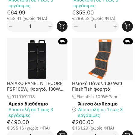
εργάσιμες
εργάσιμες
€
64.99
€
359.00
€
52.41
(χωρίς ΦΠΑ)
€
289.52
(χωρίς ΦΠΑ)
+
+
−
−
 ⛟ 
 ⛟ 
ΗΛΙΑΚΟ PANEL NITECORE
Ηλιακό Πάνελ 100 Watt
FSP100W, Φορητό, 100W,
FlashFish φορητό
Αδιάβροχο
9110101118
Flashfish-100W-Panel
Άμεσα διαθέσιμο
Άμεσα διαθέσιμο
Αποστολή σε 1 εως 3
Αποστολή σε 1 εως 3
εργάσιμες
εργάσιμες
€
490.00
€
200.00
€
395.16
(χωρίς ΦΠΑ)
€
161.29
(χωρίς ΦΠΑ)