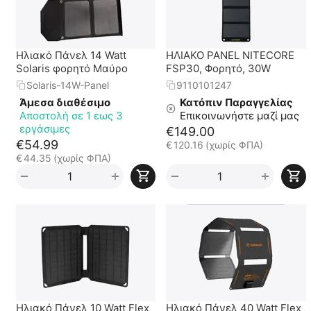
Ηλιακό Πάνελ 14 Watt
ΗΛΙΑΚΟ PANEL NITECORE
Solaris φορητό Μαύρο
FSP30, Φορητό, 30W
Solaris-14W-Panel
9110101247
Άμεσα διαθέσιμο
Κατόπιν Παραγγελίας
Αποστολή σε 1 εως 3
Επικοινωνήστε μαζί μας
εργάσιμες
€
149.00
€
54.99
€
120.16
(χωρίς ΦΠΑ)
€
44.35
(χωρίς ΦΠΑ)
+
+
−
−
Ηλιακό Πάνελ 10 Watt Flex
Ηλιακό Πάνελ 40 Watt Flex