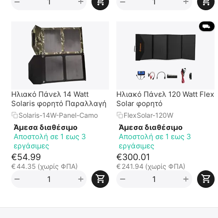
+
+
−
−
 ⛟ 
Ηλιακό Πάνελ 14 Watt
Ηλιακό Πάνελ 120 Watt Flex
Solaris φορητό Παραλλαγή
Solar φορητό
Solaris-14W-Panel-Camo
FlexSolar-120W
Άμεσα διαθέσιμο
Άμεσα διαθέσιμο
Αποστολή σε 1 εως 3
Αποστολή σε 1 εως 3
εργάσιμες
εργάσιμες
€
54.99
€
300.01
€
44.35
(χωρίς ΦΠΑ)
€
241.94
(χωρίς ΦΠΑ)
+
+
−
−