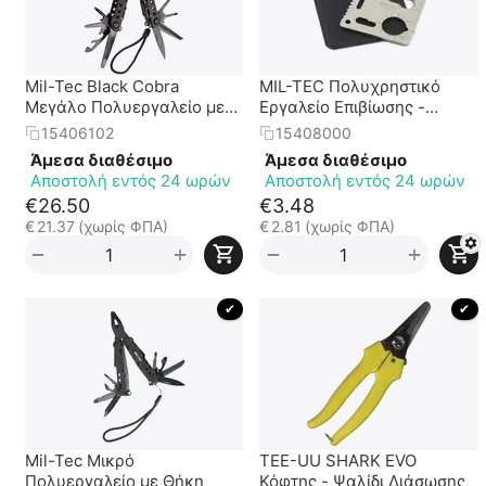
Mil-Tec Black Cobra
MIL-TEC Πολυχρηστικό
Μεγάλο Πολυεργαλείο με
Εργαλείο Επιβίωσης -
Θήκη
Διάσωσης 11 σε 1
15406102
15408000
Άμεσα διαθέσιμο
Άμεσα διαθέσιμο
Αποστολή εντός 24 ωρών
Αποστολή εντός 24 ωρών
€
26.50
€
3.48
€
21.37
(χωρίς ΦΠΑ)
€
2.81
(χωρίς ΦΠΑ)
+
+
−
−
 ✔ 
 ✔ 
Mil-Tec Μικρό
TEE-UU SHARK EVO
Πολυεργαλείο με Θήκη
Κόφτης - Ψαλίδι Διάσωσης