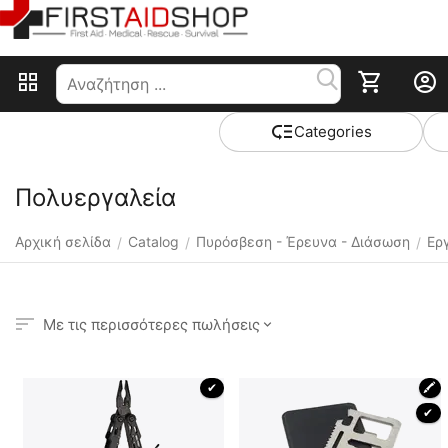
Сategories
Πολυεργαλεία
Αρχική σελίδα
Catalog
Πυρόσβεση - Έρευνα - Διάσωση
Ερ
/
/
/
Με τις περισσότερες πωλήσεις
 ✔ 
🖍
 ✔ 