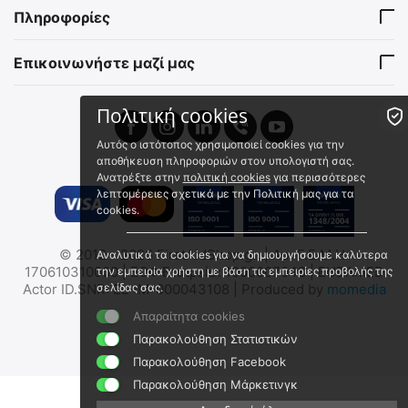
2022796
2023711
Αποστειρωμένη
Πληροφορίες
Άμεσα διαθέσιμο
Άμεσα διαθέσιμο
Αποστολή εντός 24 ωρών
Αποστολή εντός 24 ωρών
Επικοινωνήστε μαζί μας
€
3.73
€
4.29
€
3.30
(χωρίς ΦΠΑ)
€
3.80
(χωρίς ΦΠΑ)
Πολιτική cookies
Αυτός ο ιστότοπος χρησιμοποιεί cookies για την
αποθήκευση πληροφοριών στον υπολογιστή σας.
Ανατρέξτε στην
πολιτική cookies
για περισσότερες
λεπτομέρειες σχετικά με την Πολιτική μας για τα
cookies.
Πιεστικός Επίδεσμος για
Rhino Rescue Πιεστικός
© 2012 - 2026 FirstAidShop.gr. | Αρ. Γ.Ε.Μ.Η:
Αναλυτικά τα cookies για να δημιουργήσουμε καλύτερα
Αιμορραγίες Israeli
Επίδεσμος για Αιμορραγίες
170610310000 | ΕΟΦ Εταιρεία: 1000007048 | EUDAMED
την εμπειρία χρήστη με βάση τις εμπειρίες προβολής της
Emergency Bandage 4"
Emergency Bandage 4" ||
PM/FCP-01-4
2022802
Actor ID.SNR: EL-IM-000043108 | Produced by
σελίδας σας.
momedia
FCP-01 || 10cm
10cm (Τύπου Israeli)
Άμεσα διαθέσιμο
Άμεσα διαθέσιμο
Απαραίτητα cookies
Αποστολή εντός 24 ωρών
Αποστολή εντός 24 ωρών
Παρακολούθηση Στατιστικών
€
12.40
€
6.90
Παρακολούθηση Facebook
€
10.97
(χωρίς ΦΠΑ)
€
6.11
(χωρίς ΦΠΑ)
Παρακολούθηση Μάρκετινγκ