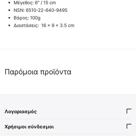
Μέγεθος: 6" / 15 cm
NSN: 6510-22-640-9495
Βάρος: 100g
Διαστάσεις: 16 × 9 × 3.5 cm
Παρόμοια προϊόντα
Λογαριασμός
Rhino Rescue Compressed
ECO SILK Αυτοκόλλητη
Χρήσιμοι σύνδεσμοι
Gauze Αιμοστατική Γάζα
Μεταξοταινία
Εμποτισμού Z-Fold -