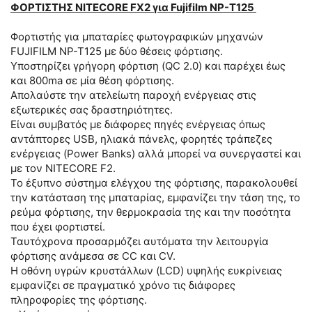
ΦΟΡΤΙΣΤΗΣ NITECORE FX2 για Fujifilm NP-T125
Φορτιστής για μπαταρίες φωτογραφικών μηχανών
FUJIFILM NP-T125 με δύο θέσεις φόρτισης.
Υποστηρίζει γρήγορη φόρτιση (QC 2.0) και παρέχει έως
και 800ma σε μία θέση φόρτισης.
Απολαύστε την ατελείωτη παροχή ενέργειας στις
εξωτερικές σας δραστηριότητες.
Είναι συμβατός με διάφορες πηγές ενέργειας όπως
αντάπτορες USB, ηλιακά πάνελς, φορητές τράπεζες
ενέργειας (Power Banks) αλλά μπορεί να συνεργαστεί και
με τον NITECORE F2.
Το έξυπνο σύστημα ελέγχου της φόρτισης, παρακολουθεί
την κατάσταση της μπαταρίας, εμφανίζει την τάση της, το
ρεύμα φόρτισης, την θερμοκρασία της και την ποσότητα
που έχει φορτιστεί.
Ταυτόχρονα προσαρμόζει αυτόματα την λειτουργία
φόρτισης ανάμεσα σε CC και CV.
Η οθόνη υγρών κρυστάλλων (LCD) υψηλής ευκρίνειας
εμφανίζει σε πραγματικό χρόνο τις διάφορες
πληροφορίες της φόρτισης.