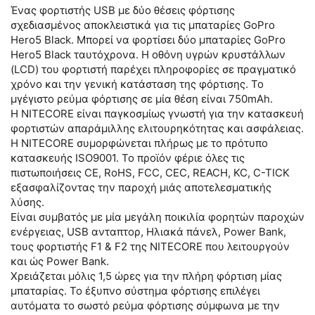
Ένας φορτιστής USB με δύο θέσεις φόρτισης
σχεδιασμένος αποκλειστικά για τις μπαταρίες GoPro
Hero5 Black. Μπορεί να φορτίσει δύο μπαταρίες GoPro
Hero5 Black ταυτόχρονα. Η οθόνη υγρών κρυστάλλων
(LCD) του φορτιστή παρέχει πληροφορίες σε πραγματικό
χρόνο και την γενική κατάσταση της φόρτισης. Το
μγέγιστο ρεύμα φόρτισης σε μία θέση είναι 750mAh.
Η NITECORE είναι παγκοσμίως γνωστή για την κατασκευή
φορτιστών απαράμιλλης ελιτουρηκότητας και ασφάλειας.
Η NITECORE συμορφώνεται πλήρως με το πρότυπο
κατασκευής ISO9001. Το προϊόν φέριε όλες τις
πιστωποιήσεις CE, RoHS, FCC, CEC, REACH, KC, C-TICK
εξασφαλίζοντας την παροχή μιάς αποτελεσματικής
λύσης.
Είναι συμβατός με μία μεγάλη ποικιλία φορητών παροχών
ενέργειας, USB ανταπτορ, Ηλιακά πάνελ, Power Bank,
τους φορτιστής F1 & F2 της NITECORE που λειτουργούν
και ώς Power Bank.
Χρειάζεται μόλις 1,5 ώρες για την πλήρη φόρτιση μίας
μπαταρίας. Το έξυπνο σύστημα φόρτισης επιλέγει
αυτόματα το σωστό ρεύμα φόρτισης σύμφωνα με την