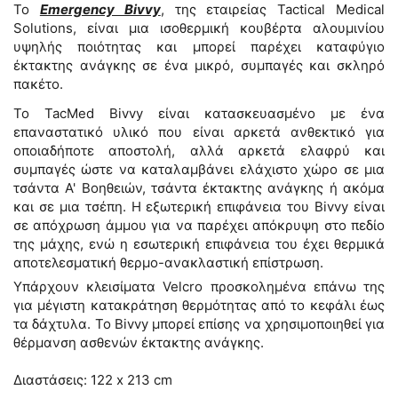
Το
Emergency Bivvy
, της εταιρείας Tactical Medical
Solutions, είναι μια ισοθερμική κουβέρτα αλουμινίου
υψηλής ποιότητας και μπορεί παρέχει καταφύγιο
έκτακτης ανάγκης σε ένα μικρό, συμπαγές και σκληρό
πακέτο.
Το TacMed Bivvy είναι κατασκευασμένο με ένα
επαναστατικό υλικό που είναι αρκετά ανθεκτικό για
οποιαδήποτε αποστολή, αλλά αρκετά ελαφρύ και
συμπαγές ώστε να καταλαμβάνει ελάχιστο χώρο σε μια
τσάντα Α' Βοηθειών, τσάντα έκτακτης ανάγκης ή ακόμα
και σε μια τσέπη. Η εξωτερική επιφάνεια του Bivvy είναι
σε απόχρωση άμμου για να παρέχει απόκρυψη στο πεδίο
της μάχης, ενώ η εσωτερική επιφάνεια του έχει θερμικά
αποτελεσματική θερμο-ανακλαστική επίστρωση.
Υπάρχουν κλεισίματα Velcro προσκολημένα επάνω της
για μέγιστη κατακράτηση θερμότητας από το κεφάλι έως
τα δάχτυλα. Το Bivvy μπορεί επίσης να χρησιμοποιηθεί για
θέρμανση ασθενών έκτακτης ανάγκης.
Διαστάσεις: 122 x 213 cm