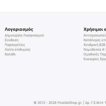
Λογαριασμός
Χρήσιμοι 
Δημιουργία Λογαριασμού
Αντιπροσωπεί
Σύνδεση
Κατάλογος ετ
Παραγγελίες
Χονδρική B2B
Flexislide Φορείο Σεντόνι
Tac Med BIVVY Σύστημα
Μεταφοράς Ασθενούς
Αντιμετώπισης Υποθερμίας
Λίστα επιθυμίας
Νομοθεσία Α'
Καλάθι
Ομαδικές Παρ
SP/ST/395
TAC-MED-BIVVY
Ευκαιρίες Ερ
Άμεσα διαθέσιμο
Άμεσα διαθέσιμο
Αποστολή εντός 24 ωρών
Αποστολή εντός 24 ωρών
€
11.00
€
32.80
€
8.87
(χωρίς ΦΠΑ)
€
26.45
(χωρίς ΦΠΑ)
© 2012 - 2026 FirstAidShop.gr. | Αρ. Γ.Ε.Μ