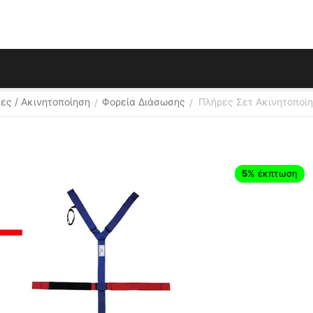
ες / Ακινητοποίηση
Φορεία Διάσωσης
Πλήρες Σετ Ακινητοποί
/
/
5
% έκπτωση