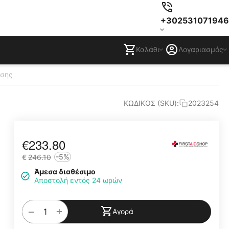
+302531071946
Καλάθι
Λογαριασμός
ησης
ΚΩΔΙΚΟΣ (SKU):
2023254
€
233.80
-5%
€
246.10
Άμεσα διαθέσιμο
Αποστολή εντός 24 ωρών
+
−
Αγορά