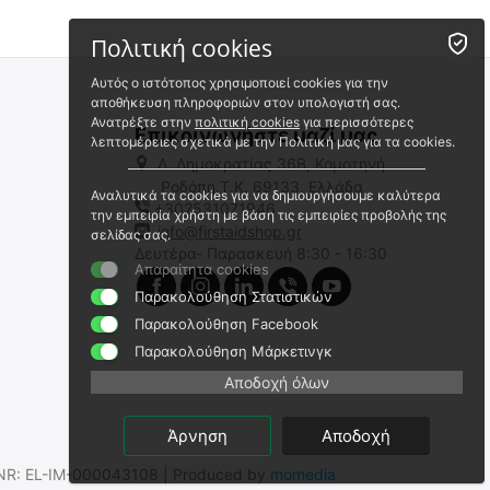
Πολιτική cookies
Αυτός ο ιστότοπος χρησιμοποιεί cookies για την
αποθήκευση πληροφοριών στον υπολογιστή σας.
Ανατρέξτε στην
πολιτική cookies
για περισσότερες
Επικοινωνήστε μαζί μας
λεπτομέρειες σχετικά με την Πολιτική μας για τα cookies.
Λ. Δημοκρατίας 36Β, Κομοτηνή
Ροδόπη,Τ.Κ. 69133, Ελλάδα
Αναλυτικά τα cookies για να δημιουργήσουμε καλύτερα
+302531071946
NORSE RESCUE Light
Tac Med Helios Σύστημα
την εμπειρία χρήστη με βάση τις εμπειρίες προβολής της
Extrication Device Συσκευή-
Αντιμετώπισης Υποθερμίας
info@firstaidshop.gr
σελίδας σας.
Σεντόνι Απομάκρυνσης
κατά την Διάσωση
Δευτέρα- Παρασκευή 8:30 - 16:30
LS-49
TAC-MED-HELIOS-K
Ασθενή
Απαραίτητα cookies
Άμεσα διαθέσιμο
Άμεσα διαθέσιμο
Παρακολούθηση Στατιστικών
Αποστολή εντός 24 ωρών
Αποστολή εντός 24 ωρών
Παρακολούθηση Facebook
€
29.00
€
128.01
Παρακολούθηση Μάρκετινγκ
€
23.39
(χωρίς ΦΠΑ)
€
103.23
(χωρίς ΦΠΑ)
Αποδοχή όλων
Άρνηση
Αποδοχή
.SNR: EL-IM-000043108 | Produced by
momedia