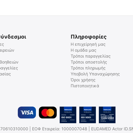
σύνδεσμοι
Πληροφορίες
ες
Η επιχείρησή μας
αιρειών
Η ομάδα μας
Τρόποι παραγγελίας
Σανίδα Ακινητοποίησης
Elite Bags QUIKLITTER LITE
Ασθενή
Φορείο Μεταφοράς Ασθενούς
 Βοηθειών
Τρόποι αποστολής
αγγελίες
Τρόποι πληρωμής
2023038
EB02.038
γασίας
Υποβολή Υπαναχώρησης
Άμεσα διαθέσιμο
Άμεσα διαθέσιμο
Όροι χρήσης
Αποστολή εντός 24 ωρών
Αποστολή εντός 24 ωρών
Πιστοποιητικά
€
146.00
€
93.00
€
117.74
(χωρίς ΦΠΑ)
€
75.00
(χωρίς ΦΠΑ)
.Η: 170610310000 | ΕΟΦ Εταιρεία: 1000007048 | EUDAMED Actor ID