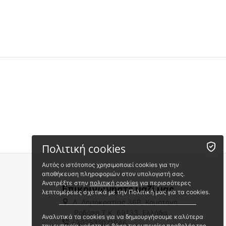
 ✔ 
 ✔ 
 ⛟ 
 ⛟ 
Πολιτική cookies
Αυτός ο ιστότοπος χρησιμοποιεί cookies για την
αποθήκευση πληροφοριών στον υπολογιστή σας.
Ανατρέξτε στην
πολιτική cookies
για περισσότερες
Επικοινωνήστε μαζί μας
λεπτομέρειες σχετικά με την Πολιτική μας για τα cookies.
Λ. Δημοκρατίας 36Β, Κομοτηνή
Ροδόπη,Τ.Κ. 69133, Ελλάδα
Αναλυτικά τα cookies για να δημιουργήσουμε καλύτερα
+302531071946
MIL-TEC Σακίδιο
AEROcase - WEARbag L/XL
την εμπειρία χρήστη με βάση τις εμπειρίες προβολής της