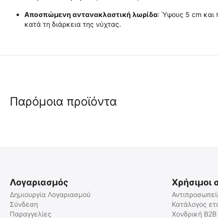
Αποσπώμενη αντανακλαστική λωρίδα
: Ύψους 5 cm και 
κατά τη διάρκεια της νύχτας.
Παρόμοια προϊόντα
 ✔ 
 ⛟ 
Λογαριασμός
Χρήσιμοι 
Δημιουργία Λογαριασμού
Αντιπροσωπεί
Σύνδεση
Κατάλογος ετ
Παραγγελίες
Χονδρική B2B
TEE-UU BARRELBAG Σάκος
Elite Bags ATTACK'S Τσάντα