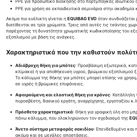
PPE για προσωπικό διοίκησης στο πορτμπαγκάζ ιδιωτικού
PPE για χρήση σε εκπαιδευτικά σεμινάρια στην ακαδημία κ
Ακόμα πιο ευέλικτη γίνεται η
EQUIBAG EVO
όταν συνδυάζεται μ
διατίθενται σε τρία χρώματα. Τρεις από αυτές τις τσάντες χω
παρέχοντας τη δυνατότητα χρωματικής κωδικοποίησης του εξοπ
εξοπλισμού με βάση τις ανάγκες.
Χαρακτηριστικά που την καθιστούν πολύτι
Αδιάβροχη θήκη για μπότες
: Προσβάσιμη εξωτερικά, κατ
κλίμακα) ή για αποθήκευση υγρού, βρώμικου εξοπλισμού 
Το κάλυμμα της θήκης για μπότες μπορεί επίσης να χρησι
σε υγρές ή βρώμικες επιφάνειες.
Αφαιρούμενη και ελαστική θήκη για κράνος
: Κατάλληλη
πυροσβέστη, δασικού εργάτη, αναρρίχησης, εργοταξίου κ.λ
Πρόσθετα χαρακτηριστικά
: Θήκη για γραφική ύλη στο μπ
πάνω κάλυμμα, που ολοκληρώνουν τον σχεδιασμό της
EQ
Άνετο σύστημα μεταφοράς σακιδίου
: Επενδεδυμένο και
ακόμα και σε μεγάλες αποστάσεις.