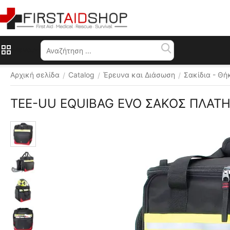
Μενού
Αρχική σελίδα
Catalog
Έρευνα και Διάσωση
Σακίδια - Θή
/
/
/
TEE-UU EQUIBAG EVO ΣΑΚΟΣ ΠΛΑΤ
✔ 
Επίσημος 
διανομέας