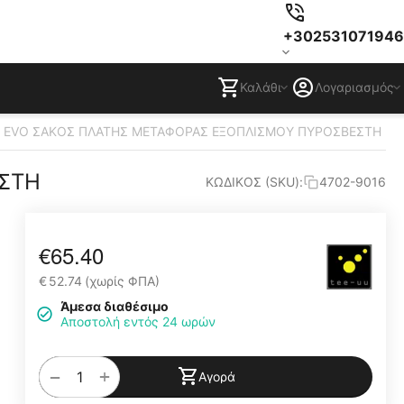
+302531071946
Καλάθι
Λογαριασμός
G EVO ΣΑΚΟΣ ΠΛΑΤΗΣ ΜΕΤΑΦΟΡΑΣ ΕΞΟΠΛΙΣΜΟΥ ΠΥΡΟΣΒΕΣΤΗ
ΕΣΤΗ
ΚΩΔΙΚΟΣ (SKU):
4702-9016
€
65.40
€
52.74
(χωρίς ΦΠΑ)
Άμεσα διαθέσιμο
Αποστολή εντός 24 ωρών
+
−
Αγορά