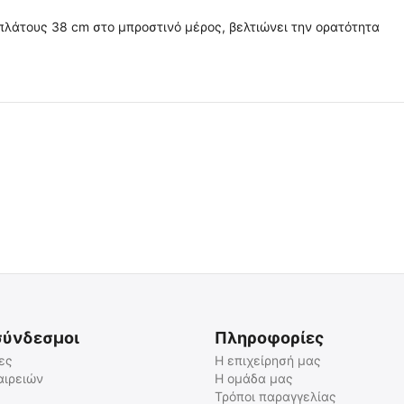
πλάτους 38 cm στο μπροστινό μέρος, βελτιώνει την ορατότητα
 ✔ 
 ✔ 
σύνδεσμοι
Πληροφορίες
ες
Η επιχείρησή μας
αιρειών
Η ομάδα μας
Τρόποι παραγγελίας
TEE-UU TROLLEYBAG Σάκος
TEE-UU SHIFTBAG EVO