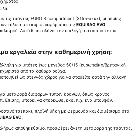
 οχήματος
.λπ.
ε τις τσάντες EURO S compartment (3155-xxxx), οι οποίες
ρούν τέλεια στο κύριο διαμέρισμα της
EQUIBAG EVO
,
λισμού. Αυτό διευκολύνει την επιλογή του απαραίτητου
μο εργαλείο στην καθημερινή χρήση:
άλληλη για μπότες έως μέγεθος 50/15 (ευρωπαϊκή/βρετανική
ξεχωριστά από τα καθαρά ρούχα.
μοποιηθεί ως στεγνός χώρος για να σταθείτε κατά την αλλαγή
 για μεταφορά διαφόρων τύπων κρανών, όπως κράνος
π. Επίσης, μπορεί να στερεωθεί εκεί π.χ. ένα μπουφάν.
ροστινό τσεπάκι, πλαϊνή θήκη με φερμουάρ και διαμέρισμα στο
UIBAG EVO
.
 πλήρως αποθηκεύσιμο, προσφέρει άνετη μεταφορά της τσάντας,