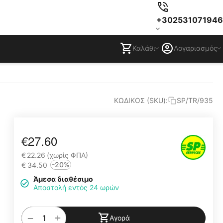
+302531071946
Καλάθι
Λογαριασμός
ΚΩΔΙΚΟΣ (SKU):
SP/TR/935
€
27.60
€
22.26
(χωρίς ΦΠΑ)
-20%
€
34.50
Άμεσα διαθέσιμο
Αποστολή εντός 24 ωρών
+
−
Αγορά