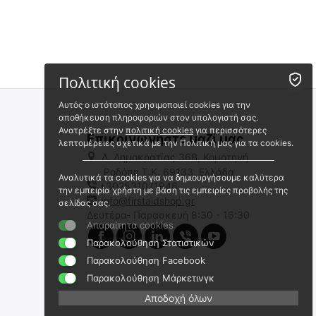
 ✔ 
 ✔ 
Πολιτική cookies
-20%
Αυτός ο ιστότοπος χρησιμοποιεί cookies για την
αποθήκευση πληροφοριών στον υπολογιστή σας.
Ανατρέξτε στην
πολιτική cookies
για περισσότερες
Επικοινωνήστε μαζί μας
λεπτομέρειες σχετικά με την Πολιτική μας για τα cookies.
Λ. Δημοκρατίας 36Β, Κομοτηνή
Ροδόπη,Τ.Κ. 69133, Ελλάδα
Αναλυτικά τα cookies για να δημιουργήσουμε καλύτερα
+302531071946
Αφίσα Α' Βοηθειών - Τεχνητή
Πρώτες Βοήθειες για Παιδιά
την εμπειρία χρήστη με βάση τις εμπειρίες προβολής της
Αναπνοή για Ενήλικες
και Βρέφη
info@firstaidshop.gr
σελίδας σας.
Δευτέρα- Παρασκευή 8:30 - 16:30
SP/TR/938
2023728
Απαραίτητα cookies
Άμεσα διαθέσιμο
Άμεσα διαθέσιμο
Παρακολούθηση Στατιστικών
Αποστολή εντός 24 ωρών
Αποστολή εντός 24 ωρών
€
28.72
Παρακολούθηση Facebook
€
18.00
€
23.16
(χωρίς ΦΠΑ)
Παρακολούθηση Μάρκετινγκ
€
35.90
-20%
€
16.98
(χωρίς ΦΠΑ)
Αποδοχή όλων