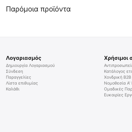
Παρόμοια προϊόντα
Λογαριασμός
Χρήσιμοι 
Δημιουργία Λογαριασμού
Αντιπροσωπεί
Σύνδεση
Κατάλογος ετ
Παραγγελίες
Χονδρική B2B
Πρώτες Βοήθειες: Μύθοι και
Βιβλίο Πρώτες Βοήθειες &
Πραγματικότητα
Ειδικές Καταστάσεις
Λίστα επιθυμίας
Νομοθεσία Α'
Καλάθι
Ομαδικές Παρ
BAR-495288
BAR-242473
Ευκαιρίες Ερ
Άμεσα διαθέσιμο
Άμεσα διαθέσιμο
Αποστολή εντός 24 ωρών
Αποστολή εντός 24 ωρών
€
18.00
€
27.00
€
16.98
(χωρίς ΦΠΑ)
€
25.47
(χωρίς ΦΠΑ)