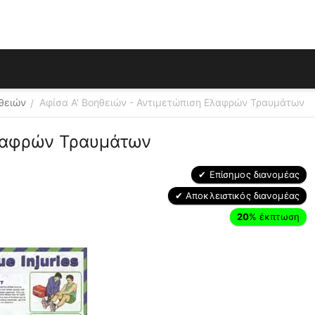
ηθειών
Αφίσα Α' Βοηθειών - Αντιμετώπιση Ελαφρών Τραυμάτων
/
Ελαφρών Τραυμάτων
✔ Επίσημος διανομέας
✔ Αποκλειστικός διανομέας
20
% έκπτωση