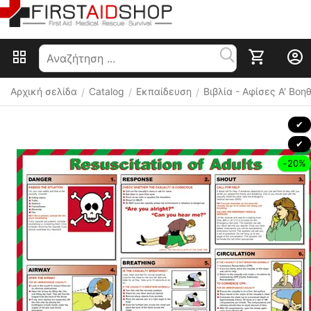
Αρχική σελίδα
Catalog
Εκπαίδευση
Βιβλία - Αφίσες Α' Βοη
/
/
/
 ✔ 
 ✔ 
-20%