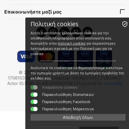
Άμεσα διαθέσιμο
Άμεσα διαθέσιμο
Αποστολή εντός 24 ωρών
Αποστολή εντός 24 ωρών
Επικοινωνήστε μαζί μας
€
18.00
€
27.00
€
16.98
(χωρίς ΦΠΑ)
€
25.47
(χωρίς ΦΠΑ)
Πολιτική cookies
Αυτός ο ιστότοπος χρησιμοποιεί cookies για την
αποθήκευση πληροφοριών στον υπολογιστή σας.
Ανατρέξτε στην
πολιτική cookies
για περισσότερες
λεπτομέρειες σχετικά με την Πολιτική μας για τα
cookies.
Αναλυτικά τα cookies για να δημιουργήσουμε καλύτερα
© 2012 - 2026 FirstAidShop.gr. | Αρ. Γ.Ε.Μ.Η:
την εμπειρία χρήστη με βάση τις εμπειρίες προβολής της
Celox Οδηγός Ελέγχου
Πρώτες Βοήθειες μέσα από
170610310000 | ΕΟΦ Εταιρεία: 1000007048 | EUDAMED
σελίδας σας.
Αιμορραγιών
τα Μάτια του Ειδικού
Actor ID.SNR: EL-IM-000043108 | Produced by
momedia
Απαραίτητα cookies
SP/BO/300
2023727
Άμεσα διαθέσιμο
Παρακολούθηση Στατιστικών
Άμεσα διαθέσιμο
Αποστολή εντός 24 ωρών
Αποστολή εντός 24 ωρών
Παρακολούθηση Facebook
€
25.99
€
31.50
Παρακολούθηση Μάρκετινγκ
€
20.96
(χωρίς ΦΠΑ)
€
29.72
(χωρίς ΦΠΑ)
Αποδοχή όλων