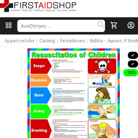
Αρχική σελίδα
Catalog
Εκπαίδευση
Βιβλία - Αφίσες Α' Βοη
/
/
/
 ✔ 
 ✔ 
-20%