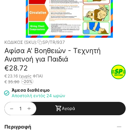
ΚΩΔΙΚΟΣ (SKU):
SP/TR/937
Αφίσα Α' Βοηθειών - Τεχνητή
Αναπνοή για Παιδιά
€
28.72
€
23.16
(χωρίς ΦΠΑ)
-20%
€
35.90
Άμεσα διαθέσιμο
Αποστολή εντός 24 ωρών
+
−
Αγορά
Περιγραφή