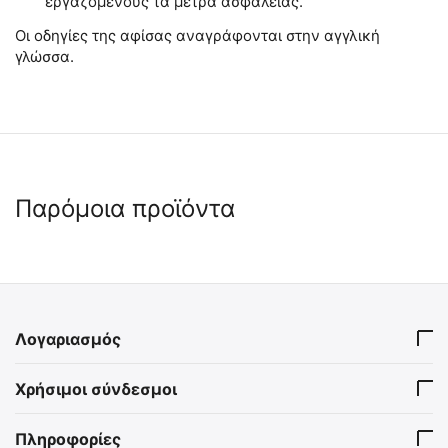
εργαζόμενους τα μέτρα ασφαλείας.
Οι οδηγίες της αφίσας αναγράφονται στην αγγλική
γλώσσα.
Παρόμοια προϊόντα
Λογαριασμός
Πρώτες Βοήθειες: Μύθοι και
Βιβλίο Πρώτες Βοήθειες &
Χρήσιμοι σύνδεσμοι
Πραγματικότητα
Ειδικές Καταστάσεις
BAR-495288
BAR-242473
Πληροφορίες