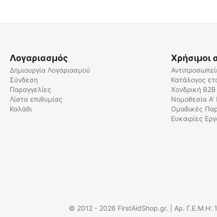
Λογαριασμός
Χρήσιμοι 
Δημιουργία Λογαριασμού
Αντιπροσωπεί
Σύνδεση
Κατάλογος ετ
Παραγγελίες
Χονδρική B2B
Αιμοστατική Λαβίδα "Kelly"
Βελονοκάτοχο 14cm
Ευθεία - 12,5 cm
Λίστα επιθυμίας
Νομοθεσία Α'
Καλάθι
Ομαδικές Παρ
02.09.0067
02.09.0064
Ευκαιρίες Ερ
Άμεσα διαθέσιμο
Άμεσα διαθέσιμο
Αποστολή εντός 24 ωρών
Αποστολή εντός 24 ωρών
€
7.44
€
5.90
€
6.00
(χωρίς ΦΠΑ)
€
4.76
(χωρίς ΦΠΑ)
© 2012 - 2026 FirstAidShop.gr. | Αρ. Γ.Ε.Μ