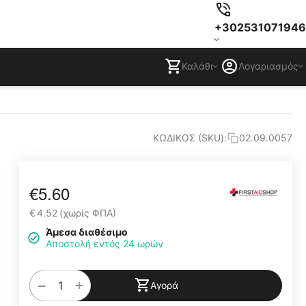
+302531071946
Καλάθι
Λογαριασμός
ΚΩΔΙΚΟΣ (SKU):
02.09.0057
€
5.60
€
4.52
(χωρίς ΦΠΑ)
Άμεσα διαθέσιμο
Αποστολή εντός 24 ωρών
+
−
Αγορά