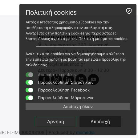
Πολιτική cookies
Αυτός ο ιστότοπος χρησιμοποιεί cookies για την
αποθήκευση πληροφοριών στον υπολογιστή σας.
Ανατρέξτε στην
πολιτική cookies
για περισσότερες
Επικοινωνήστε μαζί μας
λεπτομέρειες σχετικά με την Πολιτική μας για τα cookies.
Λ. Δημοκρατίας 36Β, Κομοτηνή
Ροδόπη,Τ.Κ. 69133, Ελλάδα
Αναλυτικά τα cookies για να δημιουργήσουμε καλύτερα
+302531071946
Λαβίδα Πολύπαγρας 14cm
την εμπειρία χρήστη με βάση τις εμπειρίες προβολής της
info@firstaidshop.gr
σελίδας σας.
02.09.0070
Δευτέρα- Παρασκευή 8:30 - 16:30
Απαραίτητα cookies
Άμεσα διαθέσιμο
Αποστολή εντός 24 ωρών
Παρακολούθηση Στατιστικών
Παρακολούθηση Facebook
€
11.30
Παρακολούθηση Μάρκετινγκ
€
9.11
(χωρίς ΦΠΑ)
Αποδοχή όλων
Άρνηση
Αποδοχή
.SNR: EL-IM-000043108 | Produced by
momedia