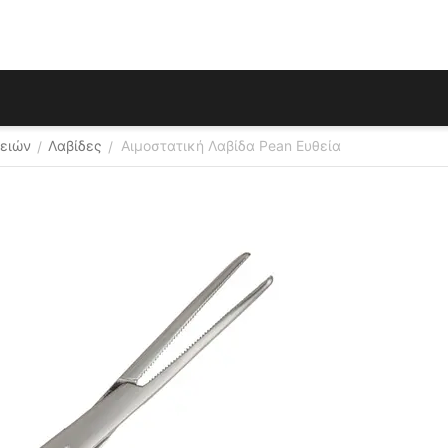
θειών
Λαβίδες
Αιμοστατική Λαβίδα Pean Ευθεία
/
/