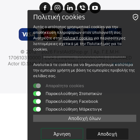
Πολιτική cookies
Αυτός ο ιστότοπος χρησιμοποιεί cookies για την
αποθήκευση πληροφοριών στον υπολογιστή σας.
Ανατρέξτε στην
πολιτική cookies
για περισσότερες
λεπτομέρειες σχετικά με την Πολιτική μας για τα
cookies.
© 2012 - 2026 FirstAidShop.gr. | Αρ. Γ.Ε.Μ.Η:
ΑΝΕΜΙΣΤΗΡΑΣ ΑΤΟΜΙΚΟΣ
ΑΝΕΜΙΣΤΗΡΑΣ ΑΤΟΜΙΚΟΣ
170610310000 | ΕΟΦ Εταιρεία: 1000007048 | EUDAMED
NITECORE NEF Nano - Frost
NITECORE NEF20
Actor ID.SNR: EL-IM-000043108 | Produced by
momedia
Αναλυτικά τα cookies για να δημιουργήσουμε καλύτερα
White
9110101564
9110101283
την εμπειρία χρήστη με βάση τις εμπειρίες προβολής της
Άμεσα διαθέσιμο
Άμεσα διαθέσιμο
σελίδας σας.
Αποστολή σε 1 έως 3
Αποστολή εντός 24 ωρών
Απαραίτητα cookies
εργάσιμες
€
29.90
Παρακολούθηση Στατιστικών
€
25.90
€
24.11
(χωρίς ΦΠΑ)
€
20.89
(χωρίς ΦΠΑ)
Παρακολούθηση Facebook
Παρακολούθηση Μάρκετινγκ
Αποδοχή όλων
Άρνηση
Αποδοχή