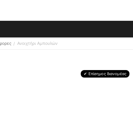
φορες
Ανοιχτήρι Αμπουλών
/
✔ Επίσημος διανομέας