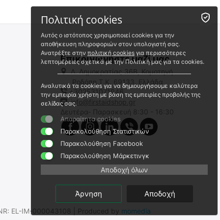
Πολιτική cookies
Αυτός ο ιστότοπος χρησιμοποιεί cookies για την
αποθήκευση πληροφοριών στον υπολογιστή σας.
Ανατρέξτε στην
πολιτική cookies
για περισσότερες
Επικοινωνήστε μαζί μας
λεπτομέρειες σχετικά με την Πολιτική μας για τα cookies.
Λ. Δημοκρατίας 36Β, Κομοτηνή
Ροδόπη,Τ.Κ. 69133, Ελλάδα
Αναλυτικά τα cookies για να δημιουργήσουμε καλύτερα
+302531071946
την εμπειρία χρήστη με βάση τις εμπειρίες προβολής της
info@firstaidshop.gr
σελίδας σας.
Δευτέρα- Παρασκευή 8:30 - 16:30
Απαραίτητα cookies
Παρακολούθηση Στατιστικών
Παρακολούθηση Facebook
Παρακολούθηση Μάρκετινγκ
Αποδοχή όλων
Άρνηση
Αποδοχή
.SNR: EL-IM-000043108 | Produced by
momedia