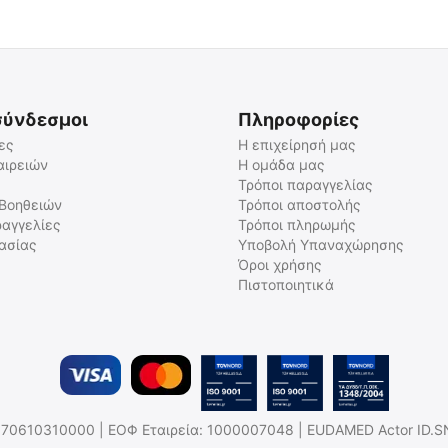
σύνδεσμοι
Πληροφορίες
ες
Η επιχείρησή μας
αιρειών
Η ομάδα μας
Τρόποι παραγγελίας
Κόφτης & Τρίφτης Χαπιών
 Βοηθειών
Τρόποι αποστολής
αγγελίες
Τρόποι πληρωμής
2023588
γασίας
Υποβολή Υπαναχώρησης
Άμεσα διαθέσιμο
Όροι χρήσης
Αποστολή εντός 24 ωρών
Πιστοποιητικά
€
5.90
€
4.76
(χωρίς ΦΠΑ)
.Η: 170610310000 | ΕΟΦ Εταιρεία: 1000007048 | EUDAMED Actor ID